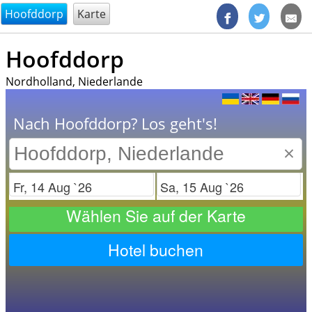
@endsectiom
Hoofddorp
Karte
Hoofddorp
Nordholland, Niederlande
Nach Hoofddorp? Los geht's!
×
Check in
Check out
Wählen Sie auf der Karte
Hotel buchen