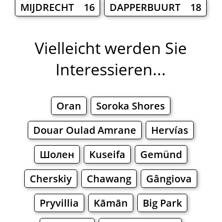
MIJDRECHT 16
DAPPERBUURT 18
Vielleicht werden Sie
Interessieren...
Oran
Soroka Shores
Douar Oulad Amrane
Hervías
Шолен
Kuseifa
Gemünd
Cherskiy
Chawang
Gângiova
Pryvillia
Kāmān
Big Park