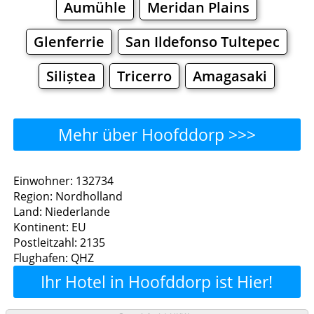
Aumühle
Meridan Plains
Glenferrie
San Ildefonso Tultepec
Siliștea
Tricerro
Amagasaki
Mehr über Hoofddorp >>>
Hoofddorp - Wo man essen
Einwohner: 132734
Region: Nordholland
kann?
Land: Niederlande
Kontinent: EU
Restaurants
Cafe
Bars
Bier
Postleitzahl: 2135
Flughafen: QHZ
Bäckereien
Supermärkte
Malls
Ihr Hotel in Hoofddorp ist Hier!
Hoofddorp - Einkaufen und