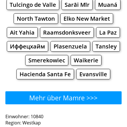
Tulcingo de Valle
Sarāi Mīr
Muaná
North Tawton
Elko New Market
Ait Yahia
Raamsdonksveer
La Paz
Иффецхайм
Plasenzuela
Tansley
Smerekowiec
Waikerie
Hacienda Santa Fe
Evansville
Mehr über Mamre >>>
Mamre - Wo man essen
Einwohner: 10840
Region: Westkap