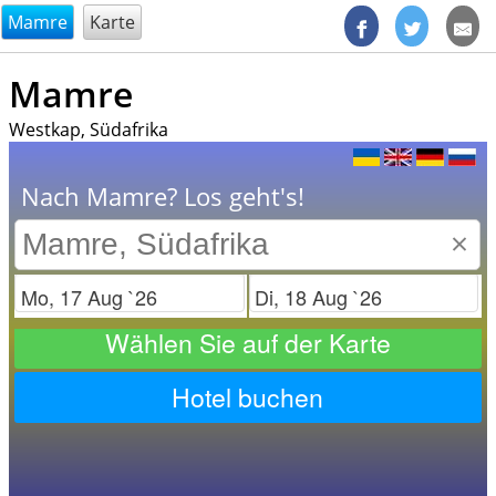
@endsectiom
Mamre
Karte
Mamre
Westkap, Südafrika
Nach Mamre? Los geht's!
×
Check in
Check out
Wählen Sie auf der Karte
Hotel buchen