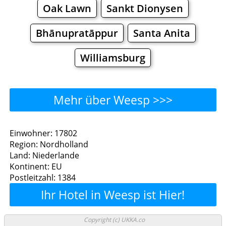
Oak Lawn
Sankt Dionysen
Bhānupratāppur
Santa Anita
Williamsburg
Mehr über Weesp >>>
Weesp - Wo man essen
Einwohner: 17802
Region: Nordholland
kann?
Land: Niederlande
Kontinent: EU
Restaurants
Cafe
Bars
Bier
Postleitzahl: 1384
Ihr Hotel in Weesp ist Hier!
Bäckereien
Supermärkte
Malls
Weesp - Einkaufen und
Copyright (c) UKKA.co