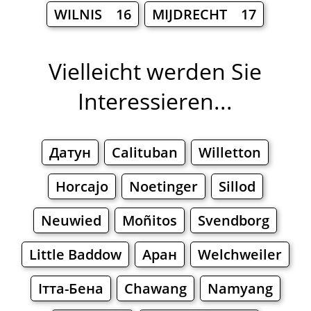
WILNIS 16
MIJDRECHT 17
Vielleicht werden Sie
Interessieren...
Датун
Calituban
Willetton
Horcajo
Noetinger
Sillod
Neuwied
Moñitos
Svendborg
Little Baddow
Аран
Welchweiler
Ітта-Бена
Chawang
Namyang