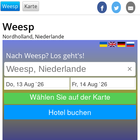
@endsectiom
Weesp
Karte
Weesp
Nordholland, Niederlande
Nach Weesp? Los geht's!
×
Check in
Check out
Wählen Sie auf der Karte
Hotel buchen