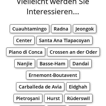
Vielleicht werden Sie
Interessieren...
Cuauhtamingo
Radna
Jeongok
Center
Santa Ana Tlapacoyan
Piano di Conca
Crossen an der Oder
Nanjie
Basse-Ham
Dandai
Ernemont-Boutavent
Carballeda de Avia
Eidghah
Pietroşani
Hurst
Rüderswil