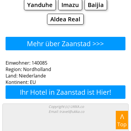
Yanduhe
Imazu
Baijia
Aldea Real
Mehr über Zaanstad >>>
Zaanstad - Wo man essen
Einwohner: 140085
Region: Nordholland
kann?
Land: Niederlande
Kontinent: EU
Restaurants
Cafe
Bars
Bier
Ihr Hotel in Zaanstad ist Hier!
Bäckereien
Supermärkte
Malls
Copyright (c) UKKA.co
Email: travel@ukka.co
Zaanstad - Einkaufen und
Λ
Top
Shoppen.