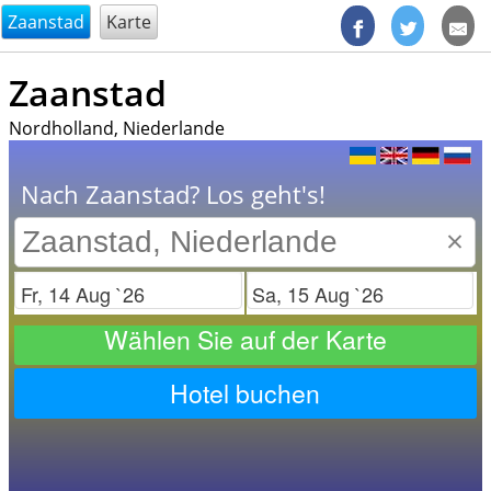
@endsectiom
Zaanstad
Karte
Zaanstad
Nordholland, Niederlande
Nach Zaanstad? Los geht's!
×
Check in
Check out
Wählen Sie auf der Karte
Hotel buchen