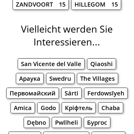
ZANDVOORT 15
HILLEGOM 15
Vielleicht werden Sie
Interessieren...
San Vicente del Valle
Qiaoshi
Араука
Swedru
The Villages
Первомайский
Sárti
Ferdowsīyeh
Amica
Godo
Кріфтель
Chaba
Dębno
Pwllheli
Бургос