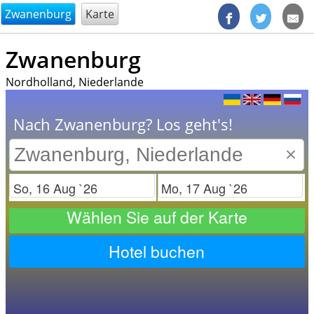
@endsectiom
Zwanenburg
Karte
Zwanenburg
Nordholland, Niederlande
Nach Zwanenburg? Los geht's!
×
Check in
Check out
Wählen Sie auf der Karte
Hotel buchen