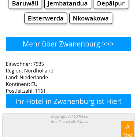
Baruwāli
Jembatandua
Depālpur
Elsterwerda
Nkowakowa
Mehr über Zwanenburg >>>
Zwanenburg - Wo man
Einwohner: 7935
Region: Nordholland
essen kann?
Land: Niederlande
Kontinent: EU
Restaurants
Cafe
Bars
Bier
Postleitzahl: 1161
Ihr Hotel in Zwanenburg ist Hier!
Bäckereien
Supermärkte
Malls
Zwanenburg - Einkaufen
Copyright (c) UKKA.co
Email: travel@ukka.co
Λ
und Shoppen.
Top