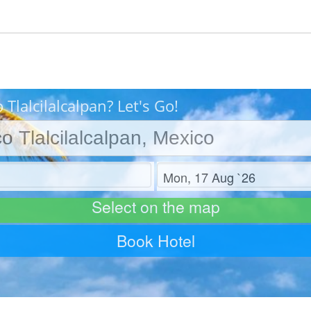
 Tlalcilalcalpan? Let's Go!
Check out
Select on the map
Book Hotel