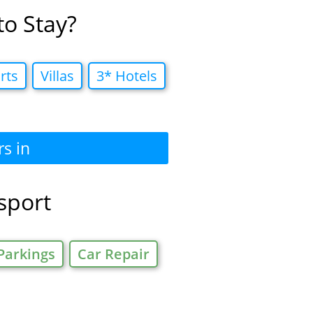
to Stay?
rts
Villas
3* Hotels
rs in
nsport
Parkings
Car Repair