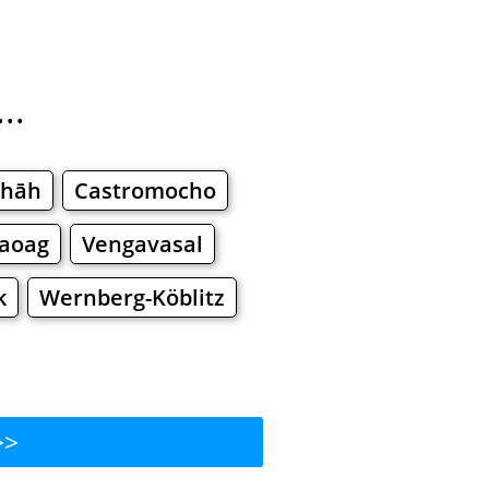
..
shāh
Castromocho
aoag
Vengavasal
k
Wernberg-Köblitz
>>