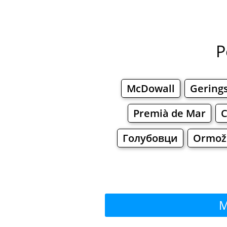
P
McDowall
Gering
Premià de Mar
C
Голубовци
Ormož
M