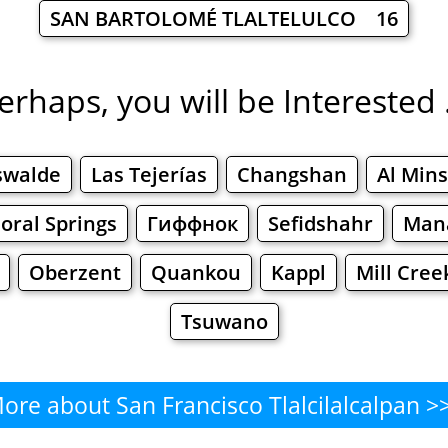
SAN BARTOLOMÉ TLALTELULCO 16
erhaps, you will be Interested .
swalde
Las Tejerías
Changshan
Al Min
oral Springs
Гиффнок
Sefidshahr
Man
Oberzent
Quankou
Kappl
Mill Cree
Tsuwano
ore about San Francisco Tlalcilalcalpan >