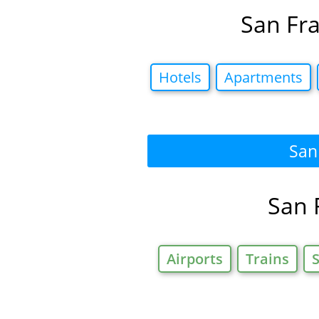
San Fra
Hotels
Apartments
San 
San F
Airports
Trains