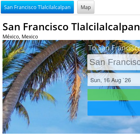
@endsectiom
San Francisco Tlalcilalcalpan
Map
San Francisco Tlalcilalcalpan
México, Mexico
To San Francisco
Check in