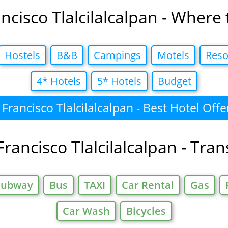
ncisco Tlalcilalcalpan - Where 
Hostels
B&B
Campings
Motels
Reso
4* Hotels
5* Hotels
Budget
Francisco Tlalcilalcalpan - Best Hotel Offe
rancisco Tlalcilalcalpan - Tra
Subway
Bus
TAXI
Car Rental
Gas
Car Wash
Bicycles