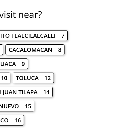
visit near?
ITO TLALCILALCALLI 7
CACALOMACAN 8
HUACA 9
10
TOLUCA 12
 JUAN TILAPA 14
 NUEVO 15
SCO 16