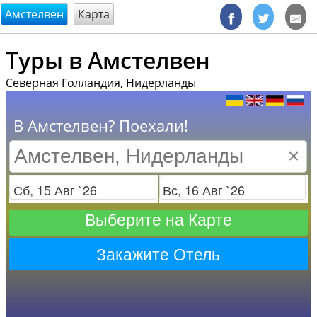
@endsectiom
Амстелвен
Карта
Туры в Амстелвен
Северная Голландия, Нидерланды
В Амстелвен? Поехали!
×
Заезд
Отъезд
Выберите на Карте
Закажите Отель