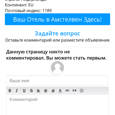
Континент: EU
Рестораны
Кафе
Бары
Пиво
Почтовый индекс: 1189
Ваш Отель в Амстелвен Здесь!
Булочные
Супермаркеты
Задайте вопрос
Торговые Центры
Оставьте комментарий или разместите объявление
Амстелвен - Где купить?
Данную страницу никто не
Магазины, Шоппинг
комментировал. Вы можете стать первым.
Продукты
Булочные
Супермаркеты
Торговые Центры
Мода
Одежда
Обувь
Ювелирные
Спорт
Спиртное