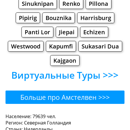
Sinuknipan
Renko
Pillona
Pipirig
Bouznika
Harrisburg
Panti Lor
Jiepai
Echizen
Westwood
Kapumfi
Sukasari Dua
Kajgaon
Виртуальные Туры >>>
Больше про Амстелвен >>>
Амстелвен - Где поесть
Население: 79639 чел.
Регион: Северная Голландия
или перекусить?
Страна: Нидерланды