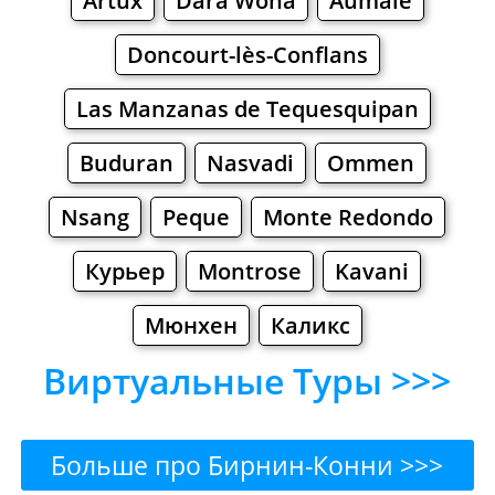
Artux
Dara Woha
Aumale
Doncourt-lès-Conflans
Las Manzanas de Tequesquipan
Buduran
Nasvadi
Ommen
Nsang
Peque
Monte Redondo
Курьер
Montrose
Kavani
Мюнхен
Каликс
Виртуальные Туры >>>
Больше про Бирнин-Конни >>>