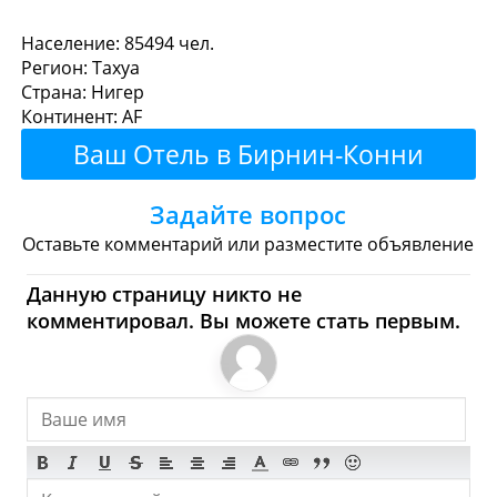
Бирнин-Конни - Где
Население: 85494 чел.
Регион: Тахуа
поесть или перекусить?
Страна: Нигер
Континент: AF
Рестораны
Кафе
Бары
Пиво
Ваш Отель в Бирнин-Конни
Булочные
Супермаркеты
Здесь!
Задайте вопрос
Торговые Центры
Оставьте комментарий или разместите объявление
Бирнин-Конни - Где
Данную страницу никто не
комментировал. Вы можете стать первым.
купить? Магазины,
Шоппинг
Продукты
Булочные