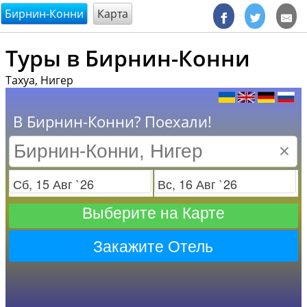
@endsectiom
Бирнин-Конни
Карта
Туры в Бирнин-Конни
Тахуа, Нигер
В Бирнин-Конни? Поехали!
×
Заезд
Отъезд
Выберите на Карте
Закажите Отель