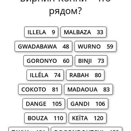
рядом?
ILLELA 9
MALBAZA 33
GWADABAWA 48
WURNO 59
GORONYO 60
BINJI 73
ILLÉLA 74
RABAH 80
СОКОТО 81
MADAOUA 83
DANGE 105
GANDI 106
BOUZA 110
KEÏTA 120