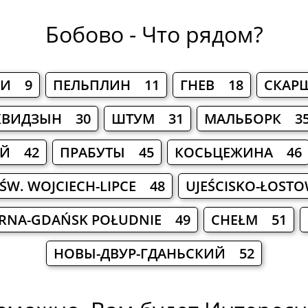
Бобово - Что рядом?
КИ 9
ПЕЛЬПЛИН 11
ГНЕВ 18
СКАР
КВИДЗЫН 30
ШТУМ 31
МАЛЬБОРК 3
ИЙ 42
ПРАБУТЫ 45
КОСЬЦЕЖИНА 46
ŚW. WOJCIECH-LIPCE 48
UJEŚCISKO-ŁOST
RNA-GDAŃSK POŁUDNIE 49
CHEŁM 51
НОВЫ-ДВУР-ГДАНЬСКИЙ 52