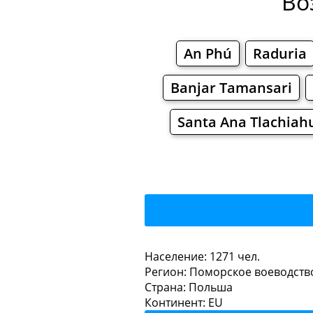
Во
An Phú
Raduria
Banjar Tamansari
Santa Ana Tlachiah
Боб
Население: 1271 чел.
Регион: Поморское воеводств
Рестораны
Кафе
Страна: Польша
Континент: EU