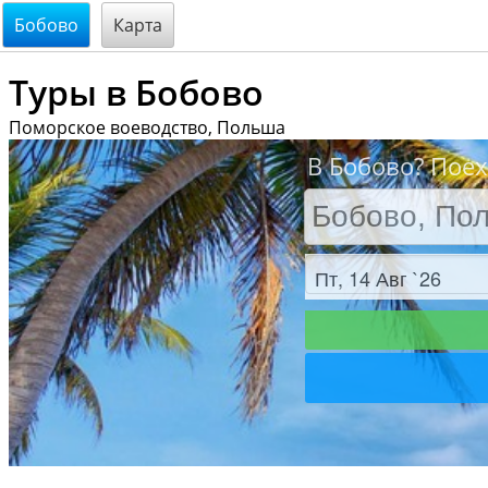
@endsectiom
Бобово
Карта
Туры в Бобово
Поморское воеводство, Польша
В Бобово? Поех
Заезд