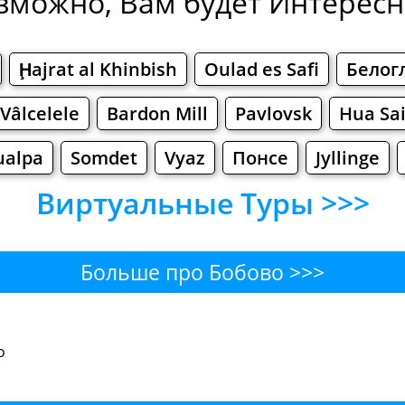
зможно, Вам будет Интересно
Ḩajrat al Khinbish
Oulad es Safi
Белог
Vâlcelele
Bardon Mill
Pavlovsk
Hua Sa
ualpa
Somdet
Vyaz
Понсе
Jyllinge
Виртуальные Туры >>>
Больше про Бобово >>>
ово - Где поесть или перекус
о
Бары
Пиво
Булочные
Супермаркет