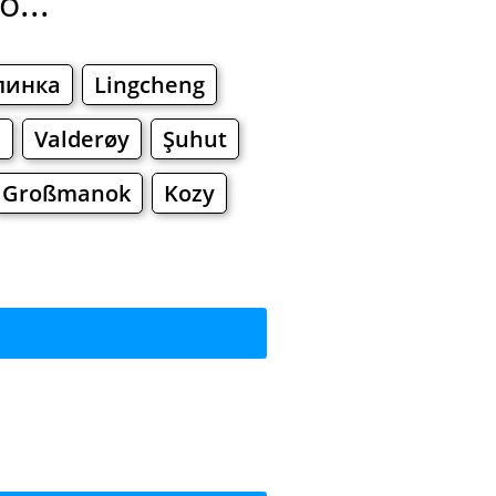
...
линка
Lingcheng
i
Valderøy
Şuhut
Großmanok
Kozy
ить?
ы
Торговые Центры