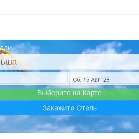
али!
Отъезд
Выберите на Карте
Закажите Отель