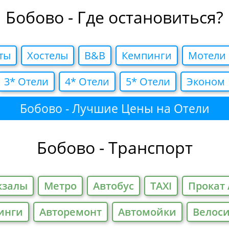
Бобово - Где остановиться?
ты
Хостелы
B&B
Кемпинги
Мотели
3* Отели
4* Отели
5* Отели
Эконом
Бобово - Лучшие Цены на Отели
Бобово - Транспорт
кзалы
Метро
Автобус
TAXI
Прокат 
инги
Авторемонт
Автомойки
Велос