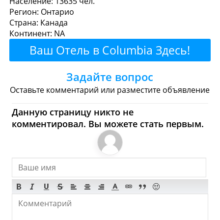
Население: 13635 чел.
Регион: Онтарио
перекусить?
Страна: Канада
Континент: NA
Рестораны
Кафе
Бары
Пиво
Ваш Отель в Columbia Здесь!
Булочные
Супермаркеты
Задайте вопрос
Торговые Центры
Оставьте комментарий или разместите объявление
Columbia - Где купить?
Данную страницу никто не
комментировал. Вы можете стать первым.
Магазины, Шоппинг
Продукты
Булочные
Супермаркеты
Торговые Центры
Мода
Одежда
Обувь