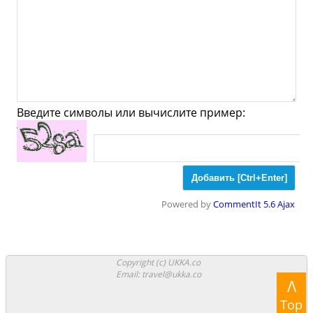
Ювелирные
Спорт
Спиртное
Columbia - Что
посмотреть и Куда
сходить?
Введите символы или вычислите пример:
Музеи
Галлереи
Церкви
Синагоги
Мечети
Храмы
Powered by
CommentIt 5.6 Ajax
Парки
Ночные клубы
Казино
Боулинг
Copyright (c) UKKA.co
Email: travel@ukka.co
Λ
Аттракционы
Аквапарки
Top