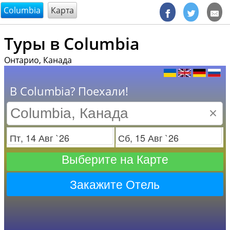
@endsectiom
Columbia
Карта
Туры в Columbia
Онтарио, Канада
В Columbia? Поехали!
×
Заезд
Отъезд
Выберите на Карте
Закажите Отель