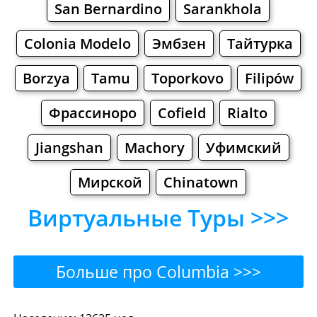
San Bernardino
Sarankhola
Colonia Modelo
Эмбзен
Тайтурка
Borzya
Tamu
Toporkovo
Filipów
Фрассиноро
Cofield
Rialto
Jiangshan
Machory
Уфимский
Мирской
Chinatown
Виртуальные Туры >>>
Больше про Columbia >>>
Columbia - Где поесть или