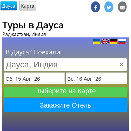
@endsectiom
Дауса
Карта
Туры в Дауса
Раджастхан, Индия
В Дауса? Поехали!
×
Заезд
Отъезд
Выберите на Карте
Закажите Отель