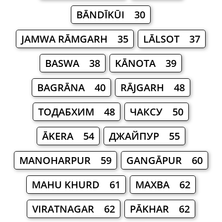
BĀNDĪKŪI 30
JAMWA RĀMGARH 35
LĀLSOT 37
BASWA 38
KĀNOTA 39
BAGRĀNA 40
RĀJGARH 48
ТОДАБХИМ 48
ЧАКСУ 50
ĀKERA 54
ДЖАЙПУР 55
MANOHARPUR 59
GANGĀPUR 60
MAHU KHURD 61
МАХВА 62
VIRATNAGAR 62
PĀKHAR 62