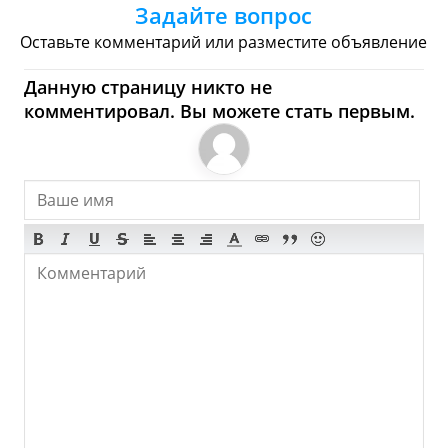
Задайте вопрос
Торговые Центры
Оставьте комментарий или разместите объявление
Дауса - Где купить?
Данную страницу никто не
комментировал. Вы можете стать первым.
Магазины, Шоппинг
Продукты
Булочные
Супермаркеты
Торговые Центры
Мода
Одежда
Обувь
Ювелирные
Спорт
Спиртное
Дауса - Что посмотреть и
Куда сходить?