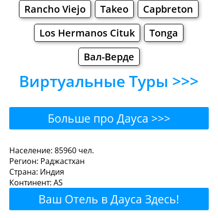
Rancho Viejo
Takeo
Capbreton
Los Hermanos Cituk
Tonga
Вал-Верде
Виртуальные Туры >>>
Больше про Дауса >>>
Дауса - Где поесть или
Население: 85960 чел.
Регион: Раджастхан
перекусить?
Страна: Индия
Континент: AS
Рестораны
Кафе
Бары
Пиво
Ваш Отель в Дауса Здесь!
Булочные
Супермаркеты