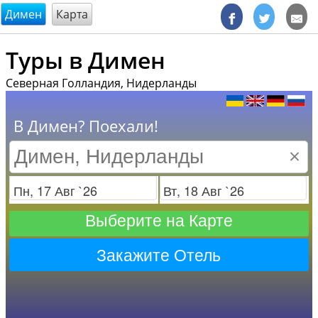
@endsectiom
Димен
Карта
Туры в Димен
Северная Голландия, Нидерланды
В Димен? Поехали!
×
Заезд
Отъезд
Выберите на Карте
Закажите Отель