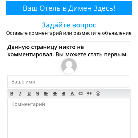
Ваш Отель в Димен Здесь!
Булочные
Супермаркеты
Задайте вопрос
Торговые Центры
Оставьте комментарий или разместите объявление
Димен - Где купить?
Данную страницу никто не
Магазины, Шоппинг
комментировал. Вы можете стать первым.
Продукты
Булочные
Супермаркеты
Торговые Центры
Мода
Одежда
Обувь
Ювелирные
Спорт
Спиртное
Димен - Что посмотреть и