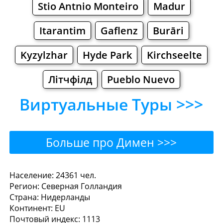
Stio Antnio Monteiro
Madur
Itarantim
Gaflenz
Burāri
Kyzylzhar
Hyde Park
Kirchseelte
Літчфілд
Pueblo Nuevo
Виртуальные Туры >>>
Больше про Димен >>>
Димен - Где поесть или
Население: 24361 чел.
Регион: Северная Голландия
перекусить?
Страна: Нидерланды
Континент: EU
Рестораны
Кафе
Бары
Пиво
Почтовый индекс: 1113