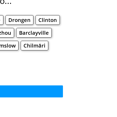
...
e
Drongen
Clinton
zhou
Barclayville
lmslow
Chilmāri
усить?