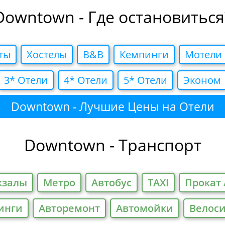
Downtown - Где остановиться
ты
Хостелы
B&B
Кемпинги
Мотели
3* Отели
4* Отели
5* Отели
Эконом
Downtown - Лучшие Цены на Отели
Downtown - Транспорт
кзалы
Метро
Автобус
TAXI
Прокат 
инги
Авторемонт
Автомойки
Велос