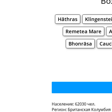
Во
Hāthras
Klingenste
Remetea Mare
A
Bhonrāsa
Cauc
Downt
Население: 62030 чел.
Регион: Британская Колумбия