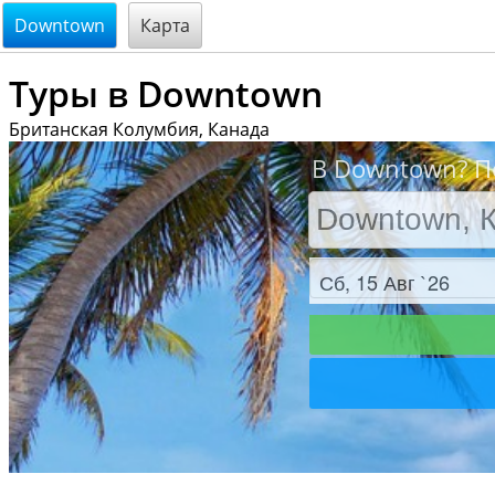
@endsectiom
Downtown
Карта
Туры в Downtown
Британская Колумбия, Канада
В Downtown? П
Заезд