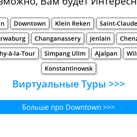
зможно, Вам будет Интересно
in
Downtown
Klein Reken
Saint-Claud
rwaburg
Changanassery
Jenlain
Chen
hy-à-la-Tour
Simpang Ulim
Ajalpan
Wi
Konstantinowsk
Виртуальные Туры >>>
Больше про Downtown >>>
own - Где поесть или перек