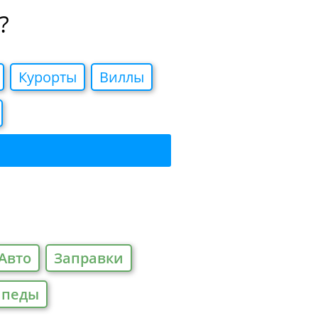
?
Курорты
Виллы
Авто
Заправки
ипеды