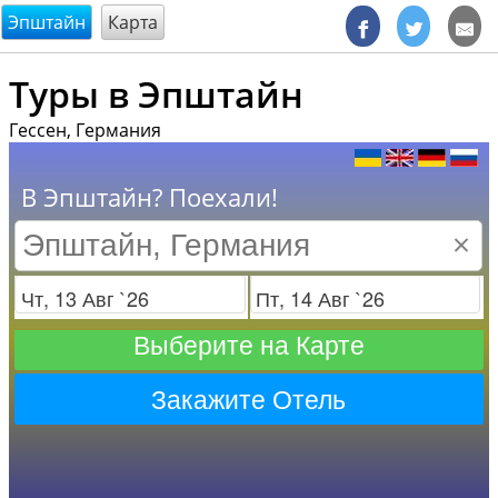
@endsectiom
Эпштайн
Карта
Туры в Эпштайн
Гессен, Германия
В Эпштайн? Поехали!
×
Заезд
Отъезд
Выберите на Карте
Закажите Отель