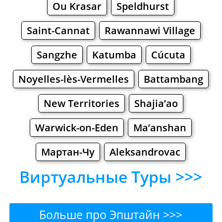
Ou Krasar
Speldhurst
Saint-Cannat
Rawannawi Village
Sangzhe
Katumba
Cúcuta
Noyelles-lès-Vermelles
Battambang
New Territories
Shajia’ao
Warwick-on-Eden
Ma’anshan
Мартан-Чу
Aleksandrovac
Виртуальные Туры >>>
Больше про Эпштайн >>>