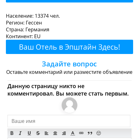
Эпштайн - Где поесть или
Население: 13374 чел.
Регион: Гессен
перекусить?
Страна: Германия
Континент: EU
Рестораны
Кафе
Бары
Пиво
Ваш Отель в Эпштайн Здесь!
Булочные
Супермаркеты
Задайте вопрос
Торговые Центры
Оставьте комментарий или разместите объявление
Эпштайн - Где купить?
Данную страницу никто не
комментировал. Вы можете стать первым.
Магазины, Шоппинг
Продукты
Булочные
Супермаркеты
Торговые Центры