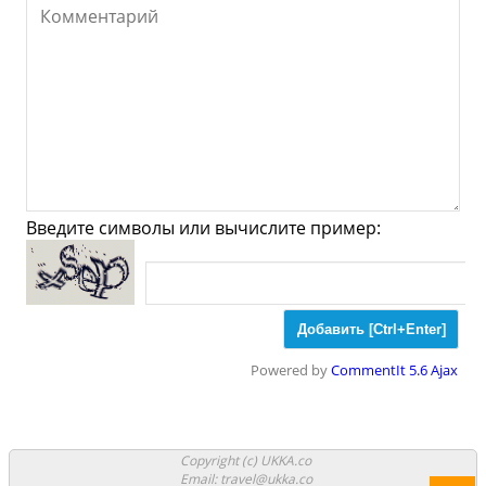
Мода
Одежда
Обувь
Ювелирные
Спорт
Спиртное
Эпштайн - Что
посмотреть и Куда
сходить?
Введите символы или вычислите пример:
Музеи
Галлереи
Церкви
Синагоги
Мечети
Храмы
Powered by
CommentIt 5.6 Ajax
Парки
Ночные клубы
Казино
Боулинг
Copyright (c) UKKA.co
Email: travel@ukka.co