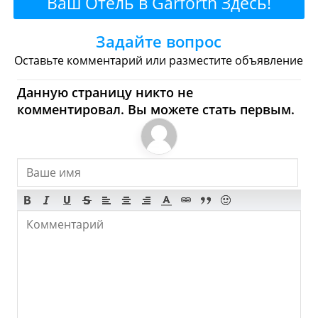
Ваш Отель в Garforth Здесь!
Булочные
Супермаркеты
Задайте вопрос
Торговые Центры
Оставьте комментарий или разместите объявление
Garforth - Где купить?
Данную страницу никто не
комментировал. Вы можете стать первым.
Магазины, Шоппинг
Продукты
Булочные
Супермаркеты
Торговые Центры
Мода
Одежда
Обувь
Ювелирные
Спорт
Спиртное
Garforth - Что посмотреть