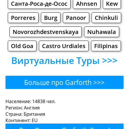
Санта-Роса-де-Осос
Ahnsen
Kew
Porreres
Burg
Panoor
Chinkuli
Novorozhdestvenskaya
Nuhawala
Old Goa
Castro Urdiales
Filipinas
Виртуальные Туры >>>
Больше про Garforth >>>
Garforth - Где поесть или
Население: 14838 чел.
Регион: Англия
перекусить?
Страна: Британия
Континент: EU
Рестораны
Кафе
Бары
Пиво