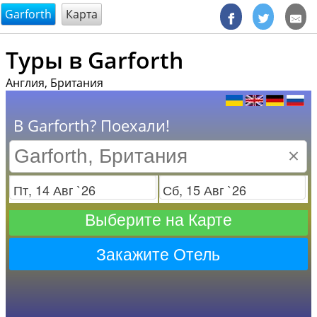
@endsectiom
Garforth
Карта
Туры в Garforth
Англия, Британия
В Garforth? Поехали!
×
Заезд
Отъезд
Выберите на Карте
Закажите Отель