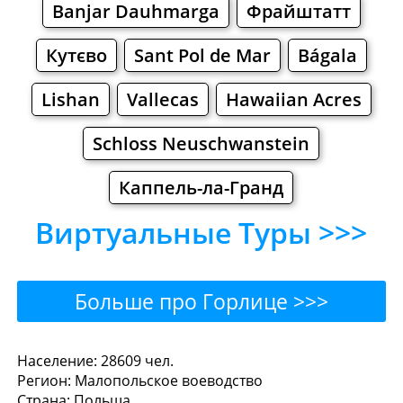
Banjar Dauhmarga
Фрайштатт
Кутєво
Sant Pol de Mar
Bágala
Lishan
Vallecas
Hawaiian Acres
Schloss Neuschwanstein
Каппель-ла-Гранд
Виртуальные Туры >>>
Больше про Горлице >>>
Горлице - Где поесть или
Население: 28609 чел.
Регион: Малопольское воеводство
перекусить?
Страна: Польша