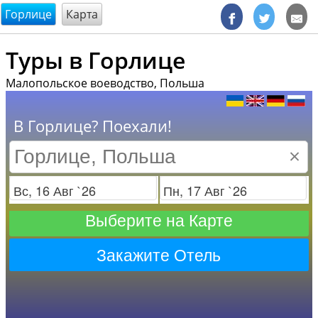
@endsectiom
Горлице
Карта
Туры в Горлице
Малопольское воеводство, Польша
В Горлице? Поехали!
×
Заезд
Отъезд
Выберите на Карте
Закажите Отель