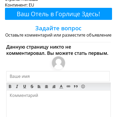
Континент: EU
Рестораны
Кафе
Бары
Пиво
Ваш Отель в Горлице Здесь!
Булочные
Супермаркеты
Задайте вопрос
Торговые Центры
Оставьте комментарий или разместите объявление
Горлице - Где купить?
Данную страницу никто не
комментировал. Вы можете стать первым.
Магазины, Шоппинг
Продукты
Булочные
Супермаркеты
Торговые Центры
Мода
Одежда
Обувь
Ювелирные
Спорт
Спиртное