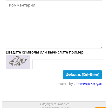
Мода
Одежда
Обувь
Ювелирные
Спорт
Спиртное
Хоэрт - Что посмотреть и
Куда сходить?
Введите символы или вычислите пример:
Музеи
Галлереи
Церкви
Синагоги
Мечети
Храмы
Парки
Powered by
CommentIt 5.6 Ajax
Ночные клубы
Казино
Боулинг
Аттракционы
Аквапарки
Copyright (c) UKKA.co
Email: travel@ukka.co