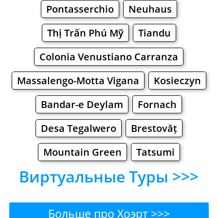
Pontasserchio
Neuhaus
Thị Trấn Phú Mỹ
Tiandu
Colonia Venustiano Carranza
Massalengo-Motta Vigana
Kosieczyn
Bandar-e Deylam
Fornach
Desa Tegalwero
Brestovăț
Mountain Green
Tatsumi
Виртуальные Туры >>>
Больше про Хоэрт >>>