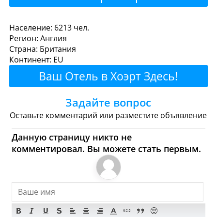
Хоэрт - Где поесть или
Население: 6213 чел.
Регион: Англия
перекусить?
Страна: Британия
Континент: EU
Рестораны
Кафе
Бары
Пиво
Ваш Отель в Хоэрт Здесь!
Булочные
Супермаркеты
Задайте вопрос
Торговые Центры
Оставьте комментарий или разместите объявление
Хоэрт - Где купить?
Данную страницу никто не
комментировал. Вы можете стать первым.
Магазины, Шоппинг
Продукты
Булочные
Супермаркеты
Торговые Центры