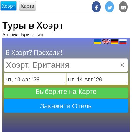
@endsectiom
Хоэрт
Карта
Туры в Хоэрт
Англия, Британия
В Хоэрт? Поехали!
×
Заезд
Отъезд
Выберите на Карте
Закажите Отель