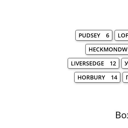
PUDSEY 6
LO
HECKMONDW
LIVERSEDGE 12
HORBURY 14
Во