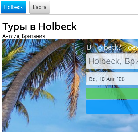
@endsectiom
Holbeck
Карта
Туры в Holbeck
Англия, Британия
В Holbeck? Пое
Заезд