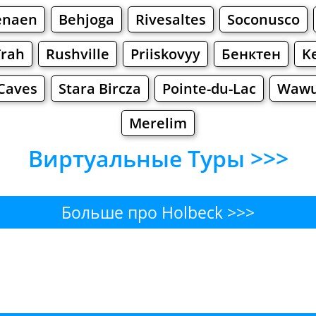
enaen
Behjoga
Rivesaltes
Soconusco
īrah
Rushville
Priiskovyy
Бенктен
K
Caves
Stara Bircza
Pointe-du-Lac
Wawu
Merelim
Виртуальные Туры >>>
Больше про Holbeck >>>
eck - Где поесть или переку
Бары
Пиво
Булочные
Супермаркет