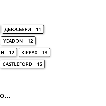
ДЬЮСБЕРИ 11
YEADON 12
TH 12
KIPPAX 13
CASTLEFORD 15
...