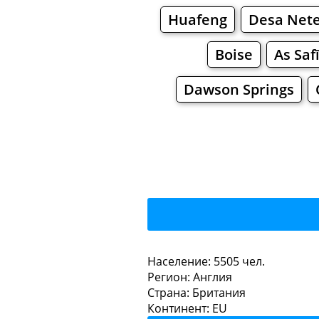
Huafeng
Desa Net
Boise
As Saf
Dawson Springs
Holb
Население: 5505 чел.
Регион: Англия
Рестораны
Кафе
Страна: Британия
Континент: EU