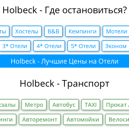
Holbeck - Где остановиться?
ты
Хостелы
B&B
Кемпинги
Мотели
3* Отели
4* Отели
5* Отели
Эконом
Holbeck - Лучшие Цены на Отели
Holbeck - Транспорт
кзалы
Метро
Автобус
TAXI
Прокат 
инги
Авторемонт
Автомойки
Велос