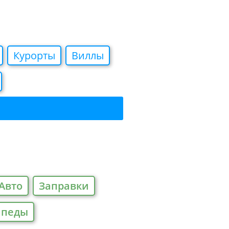
Курорты
Виллы
Авто
Заправки
ипеды