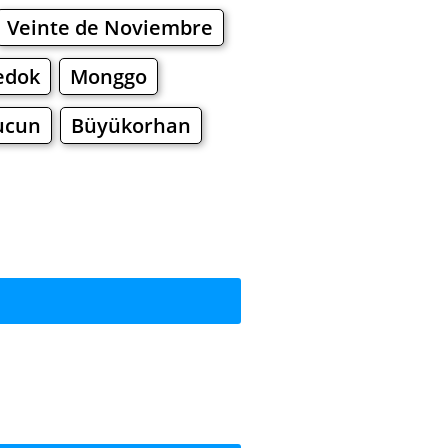
Veinte de Noviembre
edok
Monggo
cun
Büyükorhan
сить?
ы
Торговые Центры