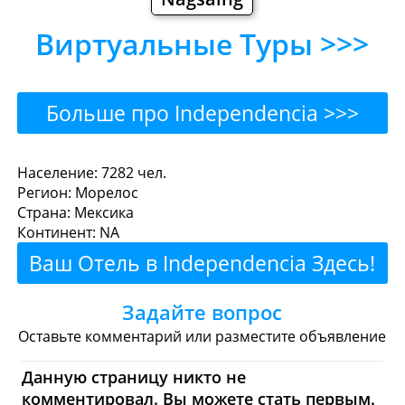
Виртуальные Туры >>>
Больше про Independencia >>>
Independencia - Где
Население: 7282 чел.
Регион: Морелос
поесть или перекусить?
Страна: Мексика
Континент: NA
Рестораны
Кафе
Бары
Пиво
Ваш Отель в Independencia Здесь!
Булочные
Супермаркеты
Задайте вопрос
Торговые Центры
Оставьте комментарий или разместите объявление
Independencia - Где
Данную страницу никто не
комментировал. Вы можете стать первым.