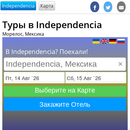
@endsectiom
Independencia
Карта
Туры в Independencia
Морелос, Мексика
В Independencia? Поехали!
×
Заезд
Отъезд
Выберите на Карте
Закажите Отель