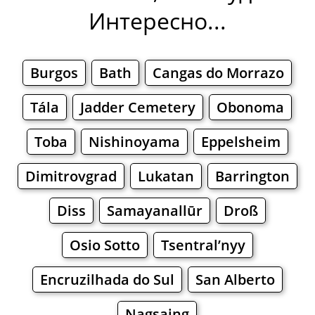
Интересно...
Burgos
Bath
Cangas do Morrazo
Tála
Jadder Cemetery
Obonoma
Toba
Nishinoyama
Eppelsheim
Dimitrovgrad
Lukatan
Barrington
Diss
Samayanallūr
Droß
Osio Sotto
Tsentral’nyy
Encruzilhada do Sul
San Alberto
Nagsaing