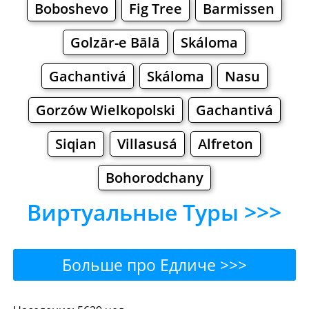
Boboshevo
Fig Tree
Barmissen
Golzār-e Bālā
Skáloma
Gachantivá
Skáloma
Nasu
Gorzów Wielkopolski
Gachantivá
Siqian
Villasusá
Alfreton
Bohorodchany
Виртуальные Туры >>>
Больше про Едличе >>>
Едличе - Где поесть или