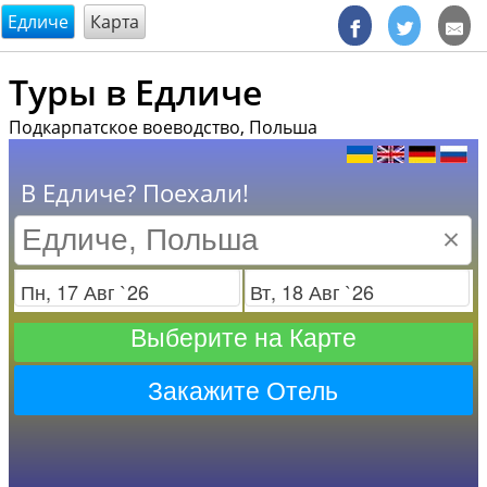
@endsectiom
Едличе
Карта
Туры в Едличе
Подкарпатское воеводство, Польша
В Едличе? Поехали!
×
Заезд
Отъезд
Выберите на Карте
Закажите Отель