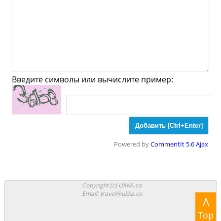
Ювелирные
Спорт
Спиртное
Едличе - Что посмотреть
и Куда сходить?
Введите символы или вычислите пример:
Музеи
Галлереи
Церкви
Синагоги
Мечети
Храмы
Парки
Powered by
CommentIt 5.6 Ajax
Ночные клубы
Казино
Боулинг
Аттракционы
Аквапарки
Copyright (c) UKKA.co
Email: travel@ukka.co
Λ
Стадионы
Аквариумы
Зоопарки
Top