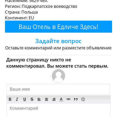
Население: 5629 чел.
Регион: Подкарпатское воеводство
перекусить?
Страна: Польша
Континент: EU
Рестораны
Кафе
Бары
Пиво
Ваш Отель в Едличе Здесь!
Булочные
Супермаркеты
Задайте вопрос
Торговые Центры
Оставьте комментарий или разместите объявление
Едличе - Где купить?
Данную страницу никто не
комментировал. Вы можете стать первым.
Магазины, Шоппинг
Продукты
Булочные
Супермаркеты
Торговые Центры
Мода
Одежда
Обувь