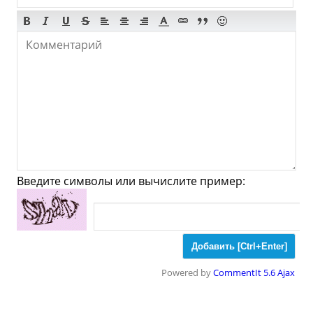
Супермаркеты
Торговые Центры
Мода
Одежда
Обувь
Ювелирные
Спорт
Спиртное
Kitsilano - Что посмотреть
и Куда сходить?
Введите символы или вычислите пример:
Музеи
Галлереи
Церкви
Синагоги
Мечети
Храмы
Парки
Powered by
CommentIt 5.6 Ajax
Ночные клубы
Казино
Боулинг