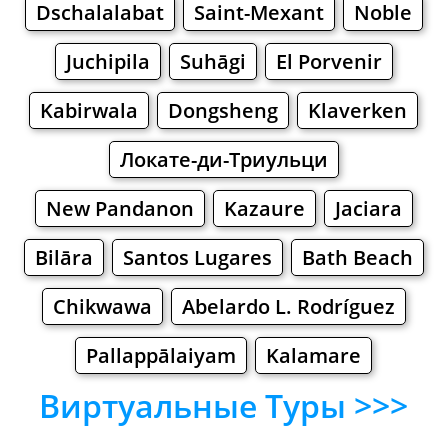
Dschalalabat
Saint-Mexant
Noble
Juchipila
Suhāgi
El Porvenir
Kabirwala
Dongsheng
Klaverken
Локате-ди-Триульци
New Pandanon
Kazaure
Jaciara
Bilāra
Santos Lugares
Bath Beach
Chikwawa
Abelardo L. Rodríguez
Pallappālaiyam
Kalamare
Виртуальные Туры >>>