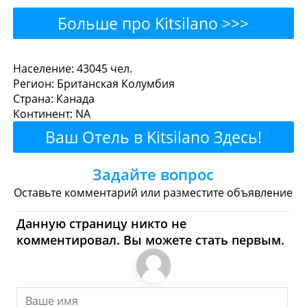
Больше про Kitsilano >>>
Kitsilano - Где поесть или
Население: 43045 чел.
Регион: Британская Колумбия
перекусить?
Страна: Канада
Континент: NA
Рестораны
Кафе
Бары
Пиво
Ваш Отель в Kitsilano Здесь!
Булочные
Супермаркеты
Задайте вопрос
Торговые Центры
Оставьте комментарий или разместите объявление
Kitsilano - Где купить?
Данную страницу никто не
комментировал. Вы можете стать первым.
Магазины, Шоппинг
Продукты
Булочные