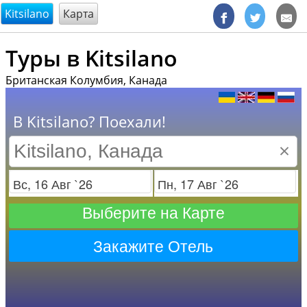
@endsectiom
Kitsilano
Карта
Туры в Kitsilano
Британская Колумбия, Канада
В Kitsilano? Поехали!
×
Заезд
Отъезд
Выберите на Карте
Закажите Отель