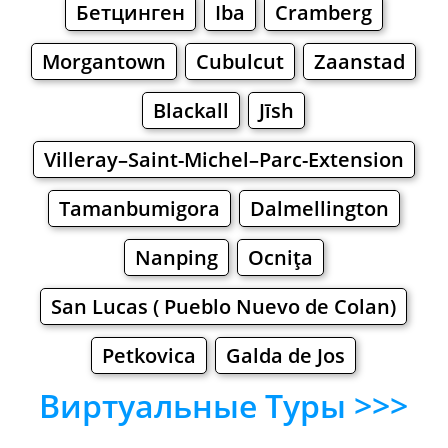
Бетцинген
Iba
Cramberg
Morgantown
Cubulcut
Zaanstad
Blackall
Jīsh
Villeray–Saint-Michel–Parc-Extension
Tamanbumigora
Dalmellington
Nanping
Ocniţa
San Lucas ( Pueblo Nuevo de Colan)
Petkovica
Galda de Jos
Виртуальные Туры >>>