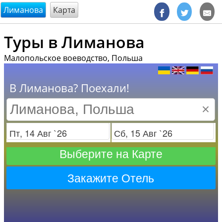
@endsectiom
Лиманова
Карта
Туры в Лиманова
Малопольское воеводство, Польша
В Лиманова? Поехали!
×
Заезд
Отъезд
Выберите на Карте
Закажите Отель