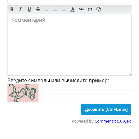
Супермаркеты
Торговые Центры
Мода
Одежда
Обувь
Ювелирные
Спорт
Спиртное
Лиманова - Что
посмотреть и Куда
сходить?
Введите символы или вычислите пример:
Музеи
Галлереи
Церкви
Синагоги
Мечети
Храмы
Powered by
CommentIt 5.6 Ajax
Парки