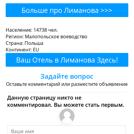
Больше про Лиманова >>>
Лиманова - Где поесть
Население: 14738 чел.
Регион: Малопольское воеводство
или перекусить?
Страна: Польша
Континент: EU
Рестораны
Кафе
Бары
Пиво
Ваш Отель в Лиманова Здесь!
Булочные
Супермаркеты
Задайте вопрос
Торговые Центры
Оставьте комментарий или разместите объявление
Лиманова - Где купить?
Данную страницу никто не
комментировал. Вы можете стать первым.
Магазины, Шоппинг
Продукты
Булочные