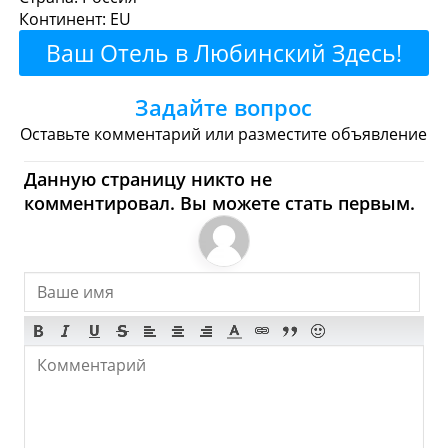
Континент: EU
Рестораны
Кафе
Бары
Пиво
Ваш Отель в Любинский Здесь!
Булочные
Супермаркеты
Задайте вопрос
Торговые Центры
Оставьте комментарий или разместите объявление
Любинский - Где купить?
Данную страницу никто не
комментировал. Вы можете стать первым.
Магазины, Шоппинг
Продукты
Булочные
Супермаркеты
Торговые Центры
Мода
Одежда
Обувь
Ювелирные
Спорт
Спиртное