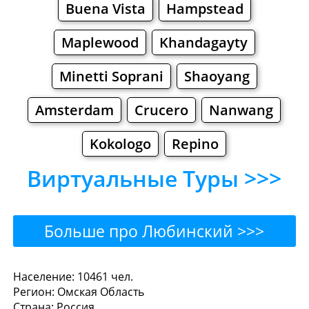
Buena Vista
Hampstead
Maplewood
Khandagayty
Minetti Soprani
Shaoyang
Amsterdam
Crucero
Nanwang
Kokologo
Repino
Виртуальные Туры >>>
Больше про Любинский >>>
Любинский - Где поесть
Население: 10461 чел.
Регион: Омская Область
или перекусить?
Страна: Россия