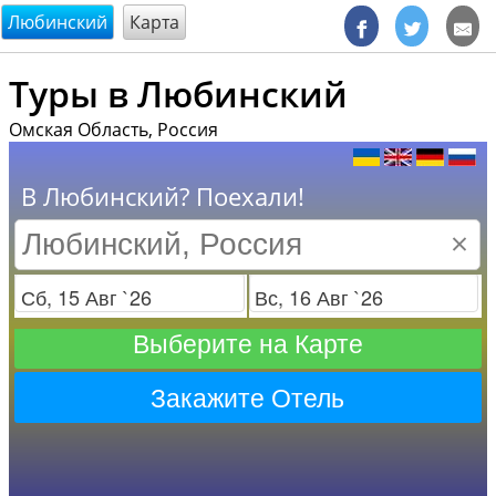
@endsectiom
Любинский
Карта
Туры в Любинский
Омская Область, Россия
В Любинский? Поехали!
×
Заезд
Отъезд
Выберите на Карте
Закажите Отель