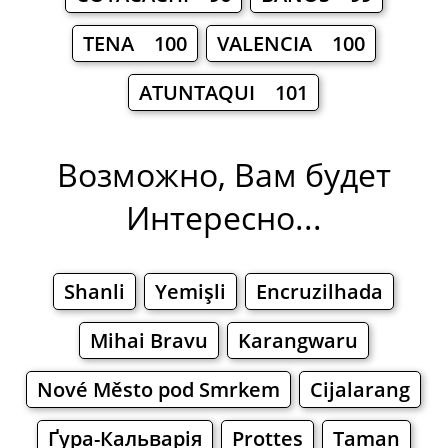
TENA 100
VALENCIA 100
ATUNTAQUI 101
Возможно, Вам будет
Интересно...
Shanli
Yemişli
Encruzilhada
Mihai Bravu
Karangwaru
Nové Město pod Smrkem
Cijalarang
Ґура-Кальварія
Prottes
Taman