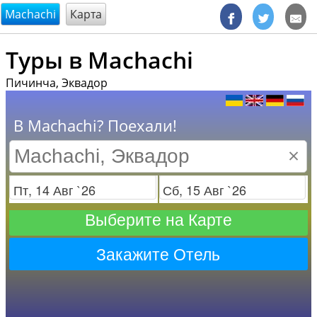
@endsectiom
Machachi
Карта
Туры в Machachi
Пичинча, Эквадор
В Machachi? Поехали!
×
Заезд
Отъезд
Выберите на Карте
Закажите Отель