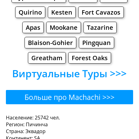
Quirino
Kesten
Fort Cavazos
Apas
Mookane
Tazarine
Blaison-Gohier
Pingquan
Greatham
Forest Oaks
Виртуальные Туры >>>
Больше про Machachi >>>
Machachi - Где поесть или
Население: 25742 чел.
Регион: Пичинча
перекусить?
Страна: Эквадор
Континент: SA