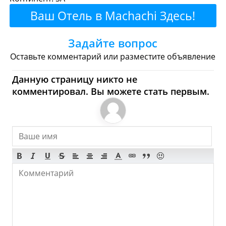
Рестораны
Кафе
Бары
Пиво
Ваш Отель в Machachi Здесь!
Булочные
Супермаркеты
Задайте вопрос
Торговые Центры
Оставьте комментарий или разместите объявление
Machachi - Где купить?
Данную страницу никто не
комментировал. Вы можете стать первым.
Магазины, Шоппинг
Продукты
Булочные
Супермаркеты
Торговые Центры
Мода
Одежда
Обувь
Ювелирные
Спорт
Спиртное