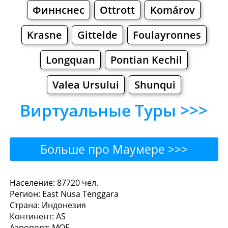
Финнснес
Ottrott
Komárov
Krasne
Gittelde
Foulayronnes
Longquan
Pontian Kechil
Valea Ursului
Shunqui
Виртуальные Туры >>>
Больше про Маумере >>>
Маумере - Где поесть или
Население: 87720 чел.
Регион: East Nusa Tenggara
перекусить?
Страна: Индонезия
Континент: AS
Рестораны
Кафе
Бары
Пиво
Аэропорт: MOF