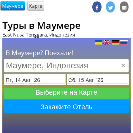
@endsectiom
Маумере
Карта
Туры в Маумере
East Nusa Tenggara, Индонезия
В Маумере? Поехали!
×
Заезд
Отъезд
Выберите на Карте
Закажите Отель