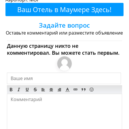
Ваш Отель в Маумере Здесь!
Булочные
Супермаркеты
Задайте вопрос
Торговые Центры
Оставьте комментарий или разместите объявление
Маумере - Где купить?
Данную страницу никто не
Магазины, Шоппинг
комментировал. Вы можете стать первым.
Продукты
Булочные
Супермаркеты
Торговые Центры
Мода
Одежда
Обувь
Ювелирные
Спорт
Спиртное
Маумере - Что