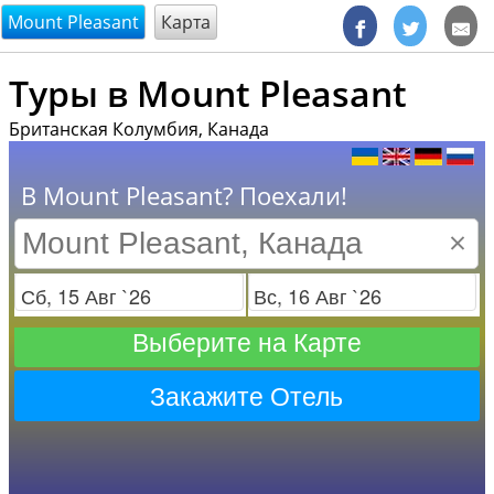
@endsectiom
Mount Pleasant
Карта
Туры в Mount Pleasant
Британская Колумбия, Канада
В Mount Pleasant? Поехали!
×
Заезд
Отъезд
Выберите на Карте
Закажите Отель