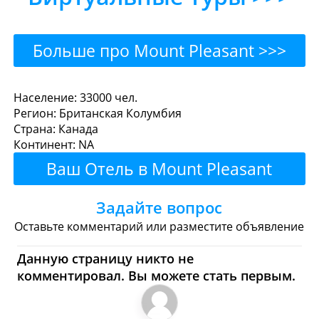
Больше про Mount Pleasant >>>
Mount Pleasant - Где
Население: 33000 чел.
Регион: Британская Колумбия
поесть или перекусить?
Страна: Канада
Континент: NA
Рестораны
Кафе
Бары
Пиво
Ваш Отель в Mount Pleasant
Булочные
Супермаркеты
Здесь!
Задайте вопрос
Торговые Центры
Оставьте комментарий или разместите объявление
Mount Pleasant - Где
Данную страницу никто не
комментировал. Вы можете стать первым.
купить? Магазины,