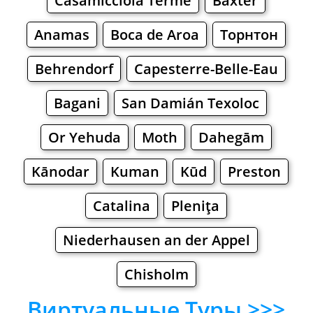
Casamicciola Terme
Baxter
Anamas
Boca de Aroa
Торнтон
Behrendorf
Capesterre-Belle-Eau
Bagani
San Damián Texoloc
Or Yehuda
Moth
Dahegām
Kānodar
Kuman
Kūd
Preston
Catalina
Pleniţa
Niederhausen an der Appel
Chisholm
Виртуальные Туры >>>