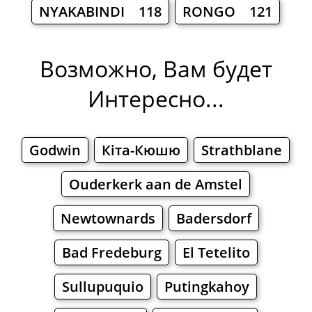
NYAKABINDI 118
RONGO 121
Возможно, Вам будет
Интересно...
Godwin
Кіта-Кюшю
Strathblane
Ouderkerk aan de Amstel
Newtownards
Badersdorf
Bad Fredeburg
El Tetelito
Sullupuquio
Putingkahoy