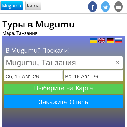
@endsectiom
Mugumu
Карта
Туры в Mugumu
Мара, Танзания
В Mugumu? Поехали!
×
Заезд
Отъезд
Выберите на Карте
Закажите Отель