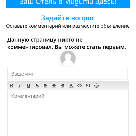
Ваш Отель в Mugumu Здесь!
Булочные
Супермаркеты
Задайте вопрос
Торговые Центры
Оставьте комментарий или разместите объявление
Mugumu - Где купить?
Данную страницу никто не
комментировал. Вы можете стать первым.
Магазины, Шоппинг
Продукты
Булочные
Супермаркеты
Торговые Центры
Мода
Одежда
Обувь
Ювелирные
Спорт
Спиртное
Mugumu - Что