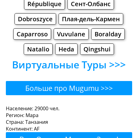
République
Сент-Олбанс
Dobroszyce
Плая-дель-Кармен
Caparroso
Vuvulane
Boralday
Natalio
Heda
Qingshui
Виртуальные Туры >>>
Больше про Mugumu >>>
Mugumu - Где поесть или
Население: 29000 чел.
Регион: Мара
перекусить?
Страна: Танзания
Континент: AF
Рестораны
Кафе
Бары
Пиво