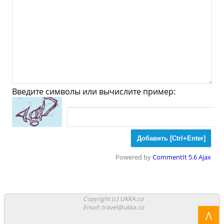
Ювелирные
Спорт
Спиртное
Muiden - Что посмотреть
и Куда сходить?
Музеи
Галлереи
Церкви
Введите символы или вычислите пример:
Синагоги
Мечети
Храмы
Парки
Ночные клубы
Казино
Боулинг
Powered by
CommentIt 5.6 Ajax
Аттракционы
Аквапарки
Copyright (c) UKKA.co
Стадионы
Аквариумы
Зоопарки
Email: travel@ukka.co
Λ