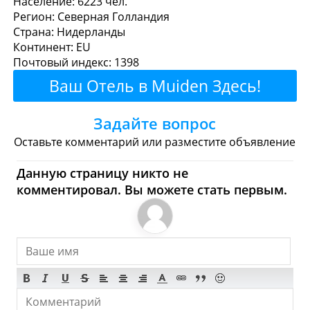
Население: 6223 чел.
Регион: Северная Голландия
перекусить?
Страна: Нидерланды
Континент: EU
Рестораны
Кафе
Бары
Пиво
Почтовый индекс: 1398
Ваш Отель в Muiden Здесь!
Булочные
Супермаркеты
Задайте вопрос
Торговые Центры
Оставьте комментарий или разместите объявление
Muiden - Где купить?
Данную страницу никто не
Магазины, Шоппинг
комментировал. Вы можете стать первым.
Продукты
Булочные
Супермаркеты
Торговые Центры
Мода
Одежда
Обувь