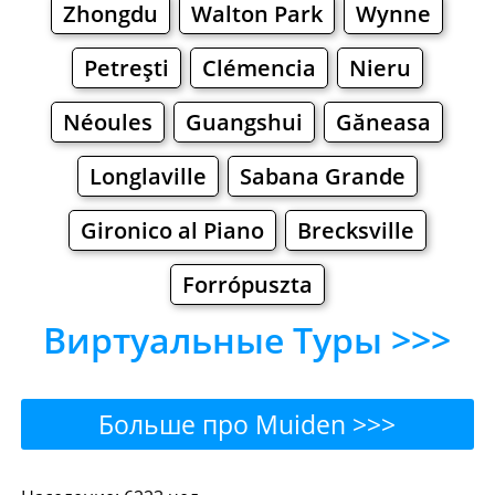
Zhongdu
Walton Park
Wynne
Petreşti
Clémencia
Nieru
Néoules
Guangshui
Găneasa
Longlaville
Sabana Grande
Gironico al Piano
Brecksville
Forrópuszta
Виртуальные Туры >>>
Больше про Muiden >>>
Muiden - Где поесть или