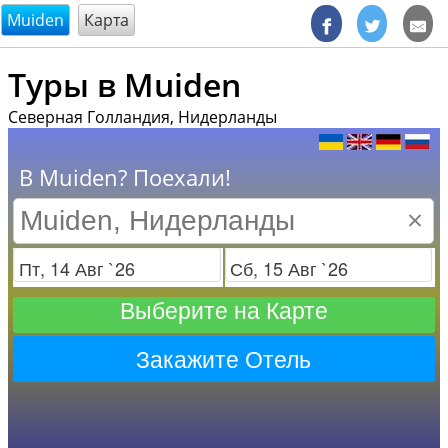
@endsectiom
Muiden
Карта
Туры в Muiden
Северная Голландия, Нидерланды
В Muiden? Поехали!
×
Заезд
Отъезд
Выберите на Карте
Закажите Отель