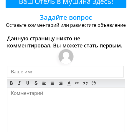
Ваш Отель в Мушина Здесь!
Булочные
Супермаркеты
Задайте вопрос
Торговые Центры
Оставьте комментарий или разместите объявление
Мушина - Где купить?
Данную страницу никто не
комментировал. Вы можете стать первым.
Магазины, Шоппинг
Продукты
Булочные
Супермаркеты
Торговые Центры
Мода
Одежда
Обувь
Ювелирные
Спорт
Спиртное
Мушина - Что посмотреть