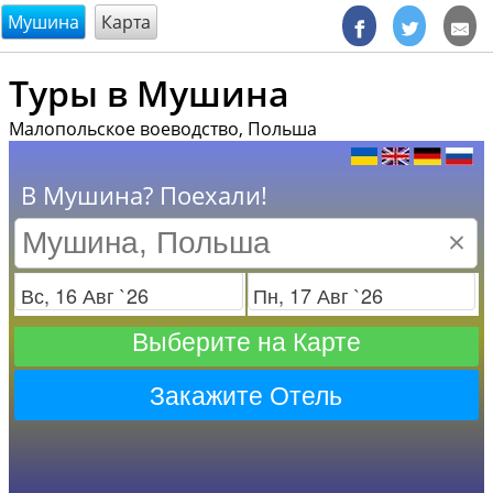
@endsectiom
Мушина
Карта
Туры в Мушина
Малопольское воеводство, Польша
В Мушина? Поехали!
×
Заезд
Отъезд
Выберите на Карте
Закажите Отель