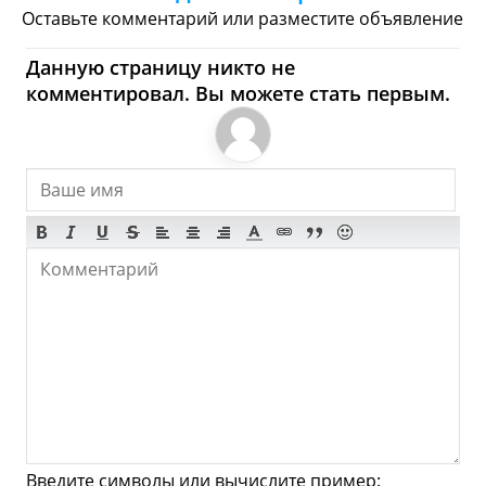
Торговые Центры
Оставьте комментарий или разместите объявление
Норт-Ванкувер - Где
Данную страницу никто не
комментировал. Вы можете стать первым.
купить? Магазины,
Шоппинг
Продукты
Булочные
Супермаркеты
Торговые Центры
Мода
Одежда
Обувь
Ювелирные
Спорт
Спиртное
Норт-Ванкувер - Что
посмотреть и Куда
Введите символы или вычислите пример: