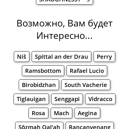
Возможно, Вам будет
Интересно...
Niš
Spittal an der Drau
Perry
Ramsbottom
Rafael Lucio
Birobidzhan
South Vacherie
Tiglauigan
Senggapi
Vidracco
Rosa
Mach
Aegina
Sōzmah Qal‘ah
Rancanyenang