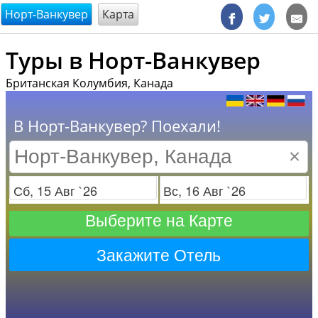
@endsectiom
Норт-Ванкувер
Карта
Туры в Норт-Ванкувер
Британская Колумбия, Канада
В Норт-Ванкувер? Поехали!
×
Заезд
Отъезд
Выберите на Карте
Закажите Отель