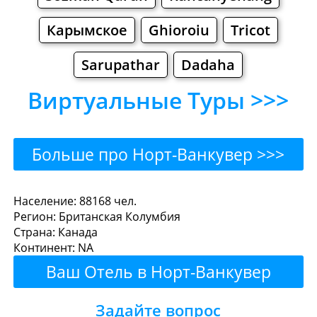
Карымское
Ghioroiu
Tricot
Sarupathar
Dadaha
Виртуальные Туры >>>
Больше про Норт-Ванкувер >>>
Норт-Ванкувер - Где
Население: 88168 чел.
Регион: Британская Колумбия
поесть или перекусить?
Страна: Канада
Континент: NA
Рестораны
Кафе
Бары
Пиво
Ваш Отель в Норт-Ванкувер
Булочные
Супермаркеты
Здесь!
Задайте вопрос