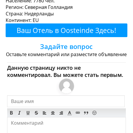
Население: 7780 чел.
Регион: Северная Голландия
или перекусить?
Страна: Нидерланды
Континент: EU
Рестораны
Кафе
Бары
Пиво
Ваш Отель в Oosteinde Здесь!
Булочные
Супермаркеты
Задайте вопрос
Торговые Центры
Оставьте комментарий или разместите объявление
Oosteinde - Где купить?
Данную страницу никто не
комментировал. Вы можете стать первым.
Магазины, Шоппинг
Продукты
Булочные
Супермаркеты
Торговые Центры
Мода
Одежда
Обувь