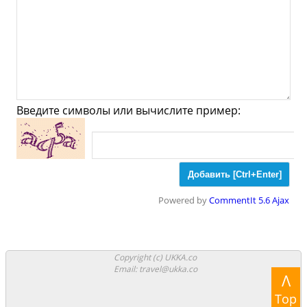
Ювелирные
Спорт
Спиртное
Oosteinde - Что
посмотреть и Куда
сходить?
Введите символы или вычислите пример:
Музеи
Галлереи
Церкви
Синагоги
Мечети
Храмы
Powered by
CommentIt 5.6 Ajax
Парки
Ночные клубы
Казино
Боулинг
Copyright (c) UKKA.co
Email: travel@ukka.co
Λ
Аттракционы
Аквапарки
Top