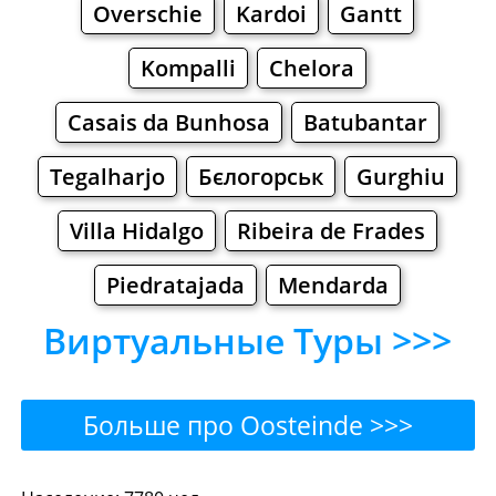
Overschie
Kardoi
Gantt
Kompalli
Chelora
Casais da Bunhosa
Batubantar
Tegalharjo
Бєлогорськ
Gurghiu
Villa Hidalgo
Ribeira de Frades
Piedratajada
Mendarda
Виртуальные Туры >>>
Больше про Oosteinde >>>
Oosteinde - Где поесть