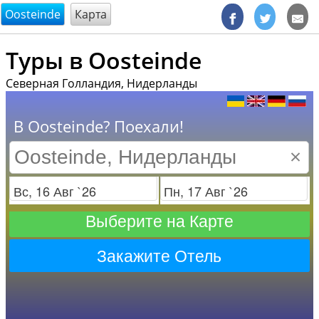
@endsectiom
Oosteinde
Карта
Туры в Oosteinde
Северная Голландия, Нидерланды
В Oosteinde? Поехали!
×
Заезд
Отъезд
Выберите на Карте
Закажите Отель