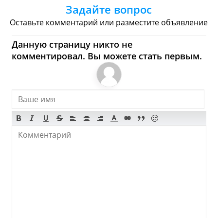
Здесь!
Задайте вопрос
Торговые Центры
Оставьте комментарий или разместите объявление
Orahovica Donja - Где
Данную страницу никто не
комментировал. Вы можете стать первым.
купить? Магазины,
Шоппинг
Продукты
Булочные
Супермаркеты
Торговые Центры
Мода
Одежда
Обувь
Ювелирные
Спорт
Спиртное
Orahovica Donja - Что