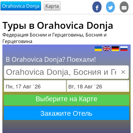
@endsectiom
Orahovica Donja
Карта
Туры в Orahovica Donja
Федерация Боснии и Герцеговины, Босния и
Герцеговина
В Orahovica Donja? Поехали!
×
Заезд
Отъезд
Выберите на Карте
Закажите Отель