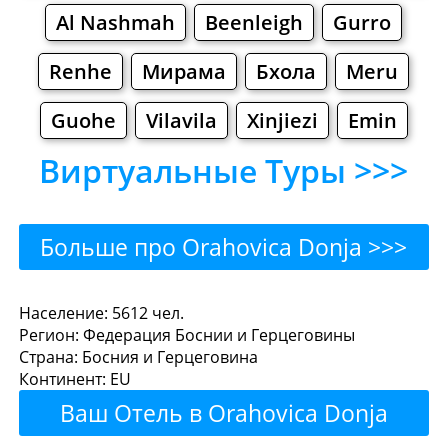
Al Nashmah
Beenleigh
Gurro
Renhe
Мирама
Бхола
Meru
Guohe
Vilavila
Xinjiezi
Emin
Виртуальные Туры >>>
Больше про Orahovica Donja >>>
Orahovica Donja - Где
Население: 5612 чел.
Регион: Федерация Боснии и Герцеговины
поесть или перекусить?
Страна: Босния и Герцеговина
Континент: EU
Рестораны
Кафе
Бары
Пиво
Ваш Отель в Orahovica Donja
Булочные
Супермаркеты