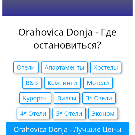
Orahovica Donja - Где
остановиться?
Отели
Апартаменты
Хостелы
B&B
Кемпинги
Мотели
Курорты
Виллы
3* Отели
4* Отели
5* Отели
Эконом
Orahovica Donja - Лучшие Цены