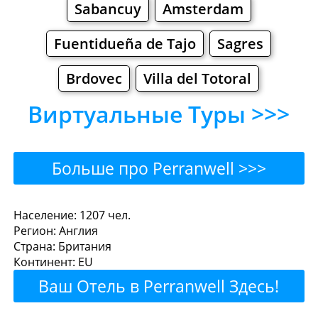
Sabancuy
Amsterdam
Fuentidueña de Tajo
Sagres
Brdovec
Villa del Totoral
Виртуальные Туры >>>
Больше про Perranwell >>>
Perranwell - Где поесть
Население: 1207 чел.
Регион: Англия
или перекусить?
Страна: Британия
Континент: EU
Рестораны
Кафе
Бары
Пиво
Ваш Отель в Perranwell Здесь!
Булочные
Супермаркеты