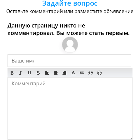
Задайте вопрос
Торговые Центры
Оставьте комментарий или разместите объявление
Perranwell - Где купить?
Данную страницу никто не
комментировал. Вы можете стать первым.
Магазины, Шоппинг
Продукты
Булочные
Супермаркеты
Торговые Центры
Мода
Одежда
Обувь
Ювелирные
Спорт
Спиртное
Perranwell - Что
посмотреть и Куда