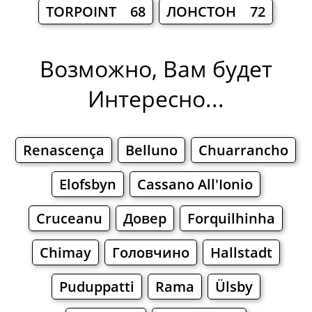
TORPOINT 68
ЛОНСТОН 72
Возможно, Вам будет
Интересно...
Renascença
Belluno
Chuarrancho
Elofsbyn
Cassano All'Ionio
Cruceanu
Довер
Forquilhinha
Chimay
Головчино
Hallstadt
Puduppatti
Rama
Ülsby