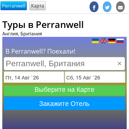
@endsectiom
Perranwell
Карта
Туры в Perranwell
Англия, Британия
В Perranwell? Поехали!
×
Заезд
Отъезд
Выберите на Карте
Закажите Отель