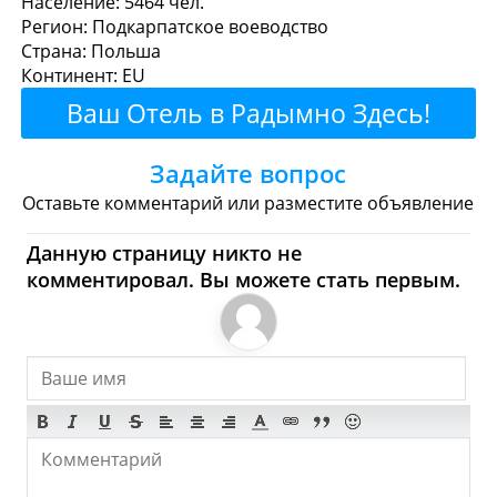
Население: 5464 чел.
Регион: Подкарпатское воеводство
перекусить?
Страна: Польша
Континент: EU
Рестораны
Кафе
Бары
Пиво
Ваш Отель в Радымно Здесь!
Булочные
Супермаркеты
Задайте вопрос
Торговые Центры
Оставьте комментарий или разместите объявление
Радымно - Где купить?
Данную страницу никто не
комментировал. Вы можете стать первым.
Магазины, Шоппинг
Продукты
Булочные
Супермаркеты
Торговые Центры
Мода
Одежда
Обувь