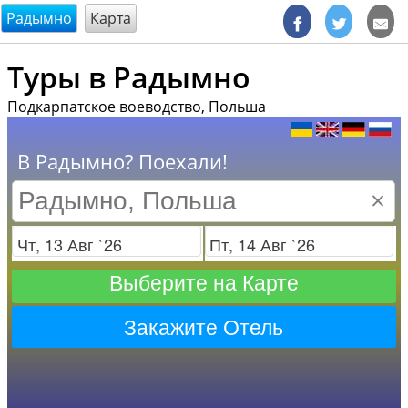
@endsectiom
Радымно
Карта
Туры в Радымно
Подкарпатское воеводство, Польша
В Радымно? Поехали!
×
Заезд
Отъезд
Выберите на Карте
Закажите Отель