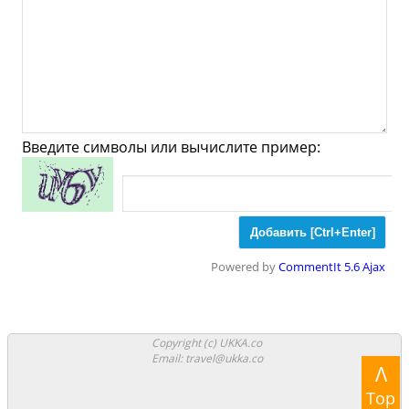
Ювелирные
Спорт
Спиртное
Радымно - Что
посмотреть и Куда
сходить?
Введите символы или вычислите пример:
Музеи
Галлереи
Церкви
Синагоги
Мечети
Храмы
Powered by
CommentIt 5.6 Ajax
Парки
Ночные клубы
Казино
Боулинг
Copyright (c) UKKA.co
Email: travel@ukka.co
Λ
Аттракционы
Аквапарки
Top