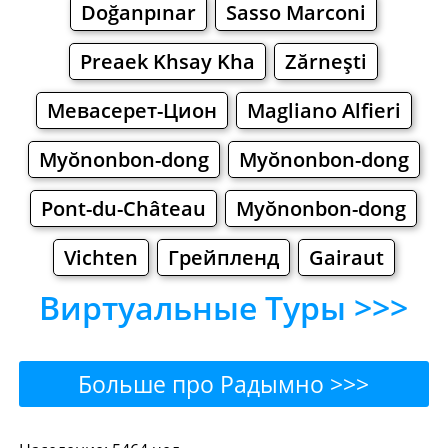
Doğanpınar
Sasso Marconi
Preaek Khsay Kha
Zărneşti
Мевасерет-Цион
Magliano Alfieri
Myŏnonbon-dong
Myŏnonbon-dong
Pont-du-Château
Myŏnonbon-dong
Vichten
Грейпленд
Gairaut
Виртуальные Туры >>>
Больше про Радымно >>>
Радымно - Где поесть или