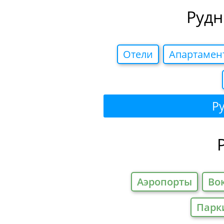
Рудн
Отели
Апартамен
Р
Аэропорты
Во
Парк