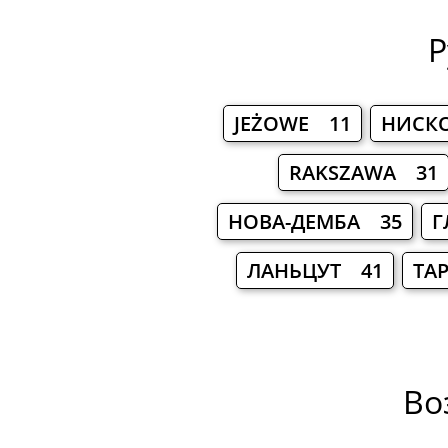
Р
JEŻOWE 11
НИСК
RAKSZAWA 31
НОВА-ДЕМБА 35
Г
ЛАНЬЦУТ 41
ТА
Во