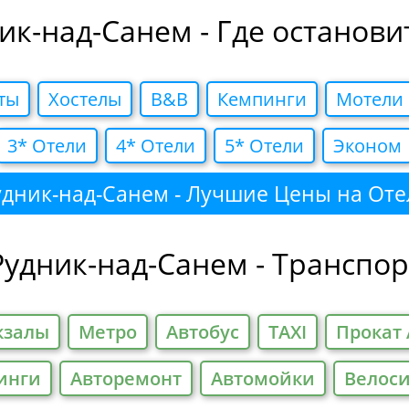
ик-над-Санем - Где останови
ты
Хостелы
B&B
Кемпинги
Мотели
3* Отели
4* Отели
5* Отели
Эконом
удник-над-Санем - Лучшие Цены на Оте
Рудник-над-Санем - Транспор
кзалы
Метро
Автобус
TAXI
Прокат 
инги
Авторемонт
Автомойки
Велос