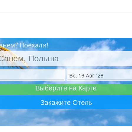
анем? Поехали!
Отъезд
Выберите на Карте
Закажите Отель