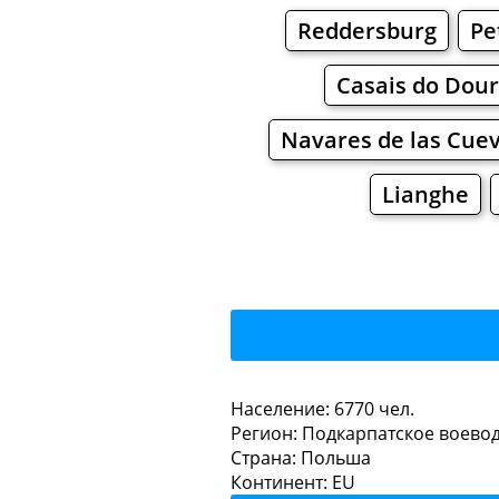
Reddersburg
Pe
Casais do Dou
Navares de las Cue
Lianghe
Рудник-н
Население: 6770 чел.
Регион: Подкарпатское воево
Рестораны
Кафе
Страна: Польша
Континент: EU