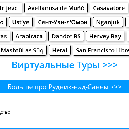
trijevci
Avellanosa de Muñó
Casavatore
ro
Ust’ye
Сент-Уан-л'Омон
Nganjuk
vas
Arapiraca
Dandot RS
Hervey Bay
Mashtūl as Sūq
Hetai
San Francisco Libr
Виртуальные Туры >>>
Больше про Рудник-над-Санем >>>
ад-Санем - Где поесть или пе
дство
Бары
Пиво
Булочные
Супермаркет