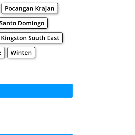
Pocangan Krajan
Santo Domingo
Kingston South East
e
Winten
рекусить?
ы
Торговые Центры