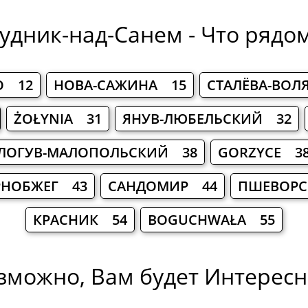
удник-над-Санем - Что рядо
О 12
НОВА-САЖИНА 15
СТАЛЁВА-ВОЛ
ŻOŁYNIA 31
ЯНУВ-ЛЮБЕЛЬСКИЙ 32
ЛОГУВ-МАЛОПОЛЬСКИЙ 38
GORZYCE 3
РНОБЖЕГ 43
САНДОМИР 44
ПШЕВОРС
КРАСНИК 54
BOGUCHWAŁA 55
зможно, Вам будет Интересно