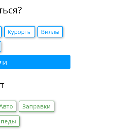
ться?
Курорты
Виллы
ли
т
Авто
Заправки
ипеды