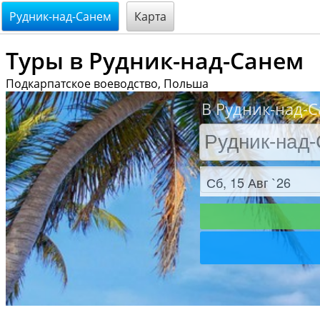
@endsectiom
Рудник-над-Санем
Карта
Туры в Рудник-над-Санем
Подкарпатское воеводство, Польша
В Рудник-над-С
Заезд