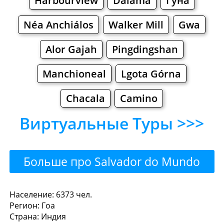
Harbourview
Dalama
Гуна
Néa Anchiálos
Walker Mill
Gwa
Alor Gajah
Pingdingshan
Manchioneal
Lgota Górna
Chacala
Camino
Виртуальные Туры >>>
Больше про Salvador do Mundo
>>>
Salvador do Mundo - Где
Население: 6373 чел.
Регион: Гоа
поесть или перекусить?
Страна: Индия