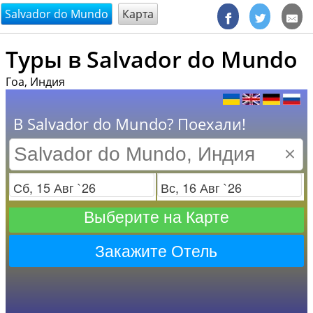
@endsectiom
Salvador do Mundo
Карта
Туры в Salvador do Mundo
Гоа, Индия
В Salvador do Mundo? Поехали!
×
Заезд
Отъезд
Выберите на Карте
Закажите Отель