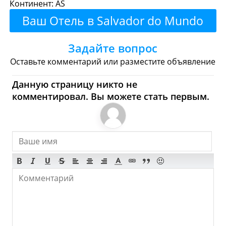
Континент: AS
Рестораны
Кафе
Бары
Пиво
Ваш Отель в Salvador do Mundo
Булочные
Супермаркеты
Здесь!
Задайте вопрос
Торговые Центры
Оставьте комментарий или разместите объявление
Salvador do Mundo - Где
Данную страницу никто не
комментировал. Вы можете стать первым.
купить? Магазины,
Шоппинг
Продукты
Булочные
Супермаркеты
Торговые Центры
Мода
Одежда
Обувь