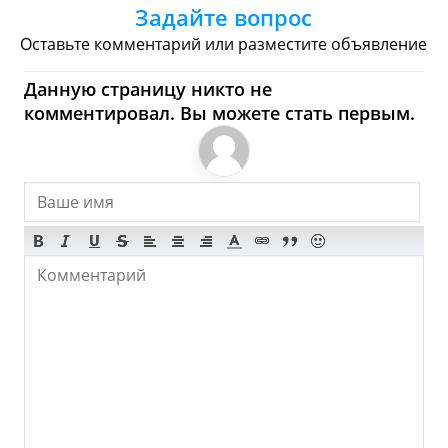
Здесь!
Задайте вопрос
Торговые Центры
Оставьте комментарий или разместите объявление
San Miguel Ajusco - Где
Данную страницу никто не
комментировал. Вы можете стать первым.
купить? Магазины,
Шоппинг
Продукты
Булочные
Супермаркеты
Торговые Центры
Мода
Одежда
Обувь
Ювелирные
Спорт
Спиртное
San Miguel Ajusco - Что