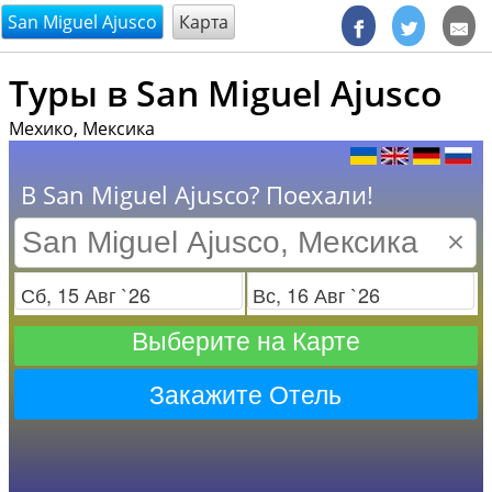
@endsectiom
San Miguel Ajusco
Карта
Туры в San Miguel Ajusco
Мехико, Мексика
В San Miguel Ajusco? Поехали!
×
Заезд
Отъезд
Выберите на Карте
Закажите Отель