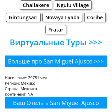
Challakere
Ngulu Village
Gintungsari
Novaya Lyada
Coribe
Fratar
Виртуальные Туры >>>
Больше про San Miguel Ajusco >>>
San Miguel Ajusco - Где
Население: 29781 чел.
Регион: Мехико
поесть или перекусить?
Страна: Мексика
Континент: NA
Рестораны
Кафе
Бары
Пиво
Ваш Отель в San Miguel Ajusco
Булочные
Супермаркеты