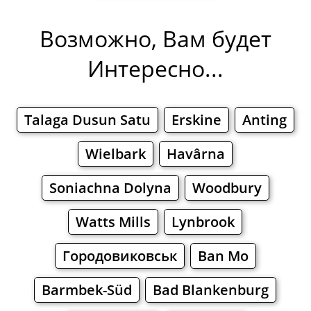
Возможно, Вам будет
Интересно...
Talaga Dusun Satu
Erskine
Anting
Wielbark
Havârna
Soniachna Dolyna
Woodbury
Watts Mills
Lynbrook
Городовиковськ
Ban Mo
Barmbek-Süd
Bad Blankenburg