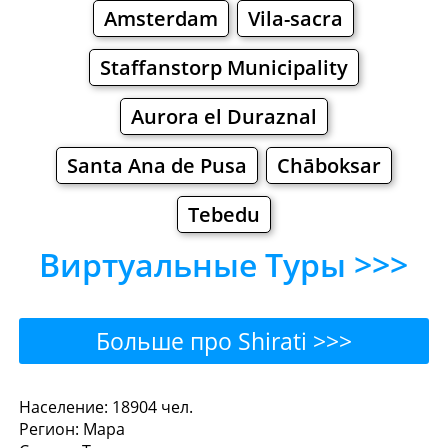
Amsterdam
Vila-sacra
Staffanstorp Municipality
Aurora el Duraznal
Santa Ana de Pusa
Chāboksar
Tebedu
Виртуальные Туры >>>
Больше про Shirati >>>
Shirati - Где поесть или
Население: 18904 чел.
Регион: Мара
перекусить?