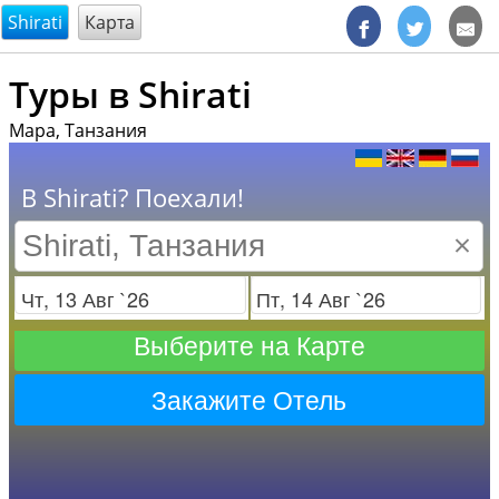
@endsectiom
Shirati
Карта
Туры в Shirati
Мара, Танзания
В Shirati? Поехали!
×
Заезд
Отъезд
Выберите на Карте
Закажите Отель