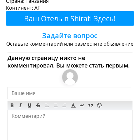
Страна: Танзания
Континент: AF
Рестораны
Кафе
Бары
Пиво
Ваш Отель в Shirati Здесь!
Булочные
Супермаркеты
Задайте вопрос
Торговые Центры
Оставьте комментарий или разместите объявление
Shirati - Где купить?
Данную страницу никто не
комментировал. Вы можете стать первым.
Магазины, Шоппинг
Продукты
Булочные
Супермаркеты
Торговые Центры
Мода
Одежда
Обувь
Ювелирные
Спорт
Спиртное