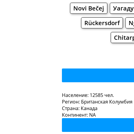
Novi Bečej
Уагаду
Rückersdorf
N
Chitar
Strat
Население: 12585 чел.
Регион: Британская Колумбия
Рестораны
Кафе
Страна: Канада
Континент: NA
Strathc