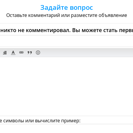
чные
Супермаркеты
Торговые Центры
Задайте вопрос
Обувь
Ювелирные
Спорт
Спиртное
Оставьте комментарий или разместите объявление
ona - Что посмотреть и Куда 
никто не комментировал. Вы можете стать перв
лереи
Церкви
Синагоги
Мечети
Х
Казино
Боулинг
Аттракционы
Аква
Аквариумы
Зоопарки
Кино
trathcona - Красота и Здоров
ахерские
Спа
Фитнес
Тренажеры
Дантисты
Аптеки
Ветеринария
е символы или вычислите пример: