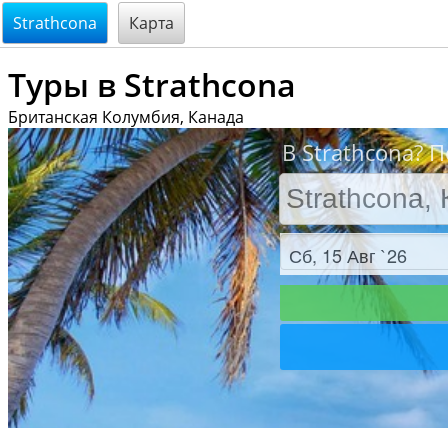
@endsectiom
Strathcona
Карта
Туры в Strathcona
Британская Колумбия, Канада
В Strathcona? 
Заезд