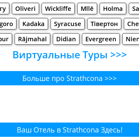
гу
Oliveri
Wickliffe
Mīlē
Holma
Sa
goro
Kadaka
Syracuse
Тівертон
Che
pur
Rājmahal
Didian
Evergreen
Nie
Виртуальные Туры >>>
Больше про Strathcona >>>
hcona - Где поесть или перек
Бары
Пиво
Булочные
Супермаркет
ona - Где купить? Магазины,
Ваш Отель в Strathcona Здесь!