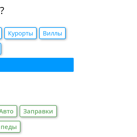
?
Курорты
Виллы
Авто
Заправки
ипеды