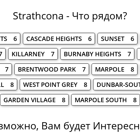
Strathcona - Что рядом?
HTS 6
CASCADE HEIGHTS 6
SUNSET 6
7
KILLARNEY 7
BURNABY HEIGHTS 7
W 7
BRENTWOOD PARK 7
MARPOLE 8
LL 8
WEST POINT GREY 8
DUNBAR-SOU
GARDEN VILLAGE 8
MARPOLE SOUTH 8
зможно, Вам будет Интересно