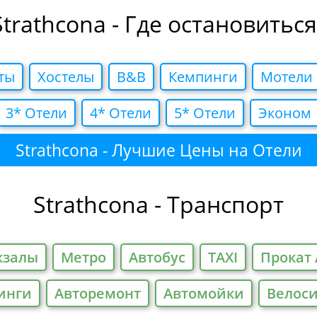
Strathcona - Где остановиться
ты
Хостелы
B&B
Кемпинги
Мотели
3* Отели
4* Отели
5* Отели
Эконом
Strathcona - Лучшие Цены на Отели
Strathcona - Транспорт
кзалы
Метро
Автобус
TAXI
Прокат 
инги
Авторемонт
Автомойки
Велос