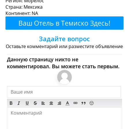
Регион: Морелос
перекусить?
Страна: Мексика
Континент: NA
Рестораны
Кафе
Бары
Пиво
Ваш Отель в Темиско Здесь!
Булочные
Супермаркеты
Задайте вопрос
Торговые Центры
Оставьте комментарий или разместите объявление
Темиско - Где купить?
Данную страницу никто не
комментировал. Вы можете стать первым.
Магазины, Шоппинг
Продукты
Булочные
Супермаркеты
Торговые Центры
Мода
Одежда
Обувь