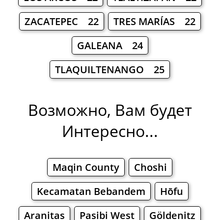
ZACATEPEC 22
TRES MARÍAS 22
GALEANA 24
TLAQUILTENANGO 25
Возможно, Вам будет
Интересно...
Maqin County
Choshi
Kecamatan Bebandem
Hōfu
Aranitas
Pasibi West
Göldenitz