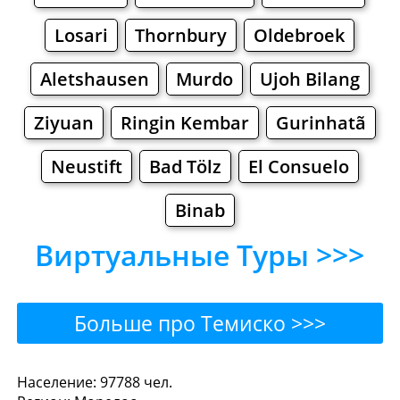
Losari
Thornbury
Oldebroek
Aletshausen
Murdo
Ujoh Bilang
Ziyuan
Ringin Kembar
Gurinhatã
Neustift
Bad Tölz
El Consuelo
Binab
Виртуальные Туры >>>
Больше про Темиско >>>
Темиско - Где поесть или
Население: 97788 чел.