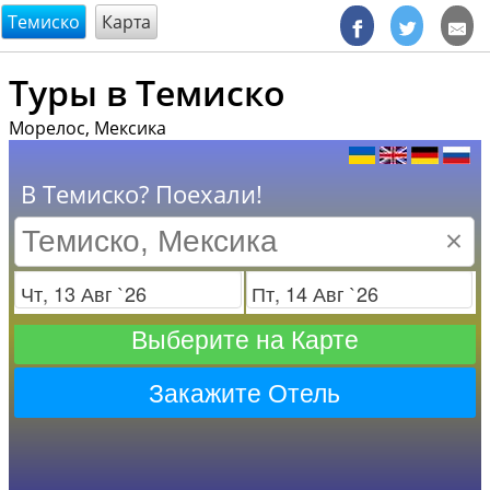
@endsectiom
Темиско
Карта
Туры в Темиско
Морелос, Мексика
В Темиско? Поехали!
×
Заезд
Отъезд
Выберите на Карте
Закажите Отель