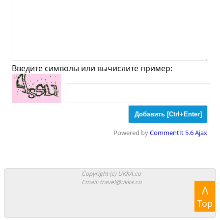
Ювелирные
Спорт
Спиртное
Темиско - Что посмотреть
и Куда сходить?
Введите символы или вычислите пример:
Музеи
Галлереи
Церкви
Синагоги
Мечети
Храмы
Парки
Powered by
CommentIt 5.6 Ajax
Ночные клубы
Казино
Боулинг
Аттракционы
Аквапарки
Copyright (c) UKKA.co
Email: travel@ukka.co
Λ
Стадионы
Аквариумы
Зоопарки
Top
Кино