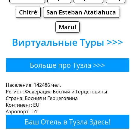
Chitré
San Esteban Atatlahuca
Marul
Виртуальные Туры >>>
Больше про Тузла >>>
Тузла - Где поесть или
Население: 142486 чел.
Регион: Федерация Боснии и Герцеговины
перекусить?
Страна: Босния и Герцеговина
Континент: EU
Рестораны
Кафе
Бары
Пиво
Аэропорт: TZL
Ваш Отель в Тузла Здесь!
Булочные
Супермаркеты