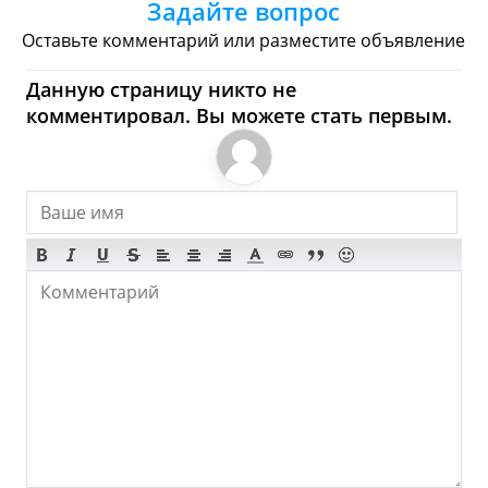
Задайте вопрос
Торговые Центры
Оставьте комментарий или разместите объявление
Тузла - Где купить?
Данную страницу никто не
Магазины, Шоппинг
комментировал. Вы можете стать первым.
Продукты
Булочные
Супермаркеты
Торговые Центры
Мода
Одежда
Обувь
Ювелирные
Спорт
Спиртное
Тузла - Что посмотреть и
Куда сходить?
Музеи
Галлереи
Церкви