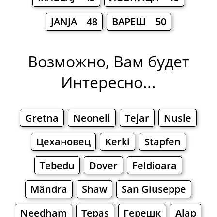
JANJA 48
ВАРЕШ 50
Возможно, Вам будет
Интересно...
Gretna
Neoneli
Tejar
Nusle
Цехановец
Kerki
Stapfen
Tebedu
Dover
Feldioara
Mândra
Shaw
San Giuseppe
Needham
Tepas
Герешк
Alap