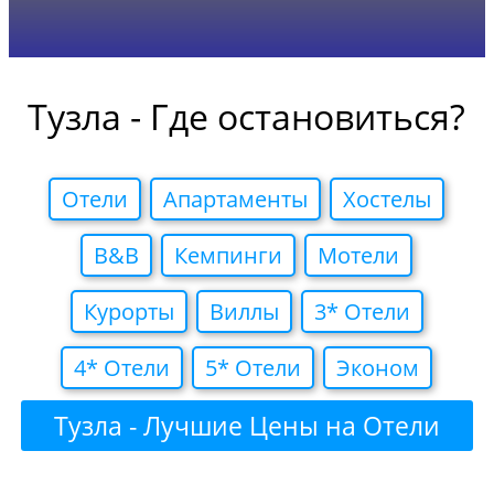
Тузла - Где остановиться?
Отели
Апартаменты
Хостелы
B&B
Кемпинги
Мотели
Курорты
Виллы
3* Отели
4* Отели
5* Отели
Эконом
Тузла - Лучшие Цены на Отели