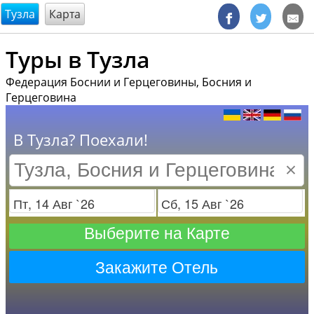
@endsectiom
Тузла
Карта
Туры в Тузла
Федерация Боснии и Герцеговины, Босния и
Герцеговина
В Тузла? Поехали!
×
Заезд
Отъезд
Выберите на Карте
Закажите Отель