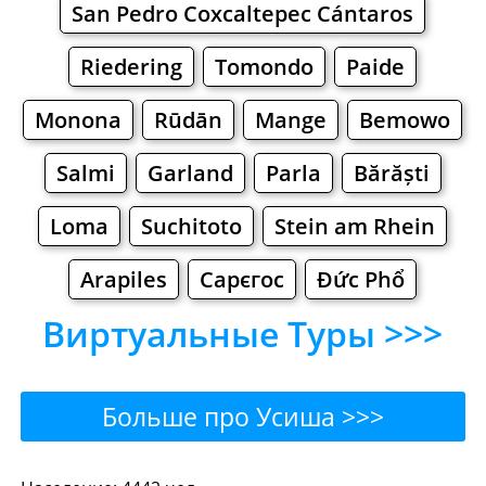
San Pedro Coxcaltepec Cántaros
Riedering
Tomondo
Paide
Monona
Rūdān
Mange
Bemowo
Salmi
Garland
Parla
Bărăști
Loma
Suchitoto
Stein am Rhein
Arapiles
Сарєгос
Đức Phổ
Виртуальные Туры >>>
Больше про Усиша >>>
Усиша - Где поесть или