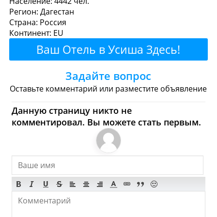
Население: 4442 чел.
Регион: Дагестан
перекусить?
Страна: Россия
Континент: EU
Рестораны
Кафе
Бары
Пиво
Ваш Отель в Усиша Здесь!
Булочные
Супермаркеты
Задайте вопрос
Торговые Центры
Оставьте комментарий или разместите объявление
Усиша - Где купить?
Данную страницу никто не
комментировал. Вы можете стать первым.
Магазины, Шоппинг
Продукты
Булочные
Супермаркеты
Торговые Центры
Мода
Одежда
Обувь