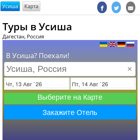
@endsectiom
Усиша
Карта
Туры в Усиша
Дагестан, Россия
В Усиша? Поехали!
×
Заезд
Отъезд
Выберите на Карте
Закажите Отель