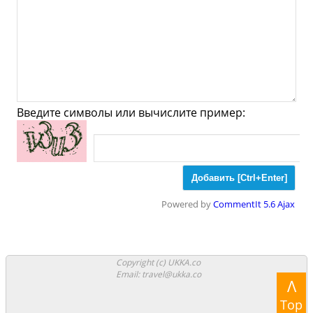
Ювелирные
Спорт
Спиртное
Усиша - Что посмотреть и
Куда сходить?
Введите символы или вычислите пример:
Музеи
Галлереи
Церкви
Синагоги
Мечети
Храмы
Парки
Powered by
CommentIt 5.6 Ajax
Ночные клубы
Казино
Боулинг
Аттракционы
Аквапарки
Copyright (c) UKKA.co
Email: travel@ukka.co
Λ
Стадионы
Аквариумы
Зоопарки
Top