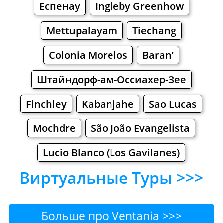
Еспенау
Ingleby Greenhow
Mettupalayam
Tiechang
Colonia Morelos
Baran’
Штайндорф-ам-Оссиахер-Зее
Finchley
Kabanjahe
Sao Lucas
Mochdre
São João Evangelista
Lucio Blanco (Los Gavilanes)
Виртуальные Туры >>>
Больше про Ventania >>>