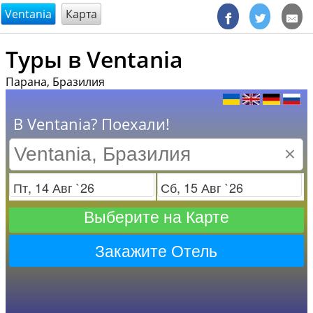
@endsectiom
Ventania
Карта
Туры в Ventania
Парана, Бразилия
В Ventania? Поехали!
×
Заезд
Отъезд
Выберите на Карте
Закажите Отель