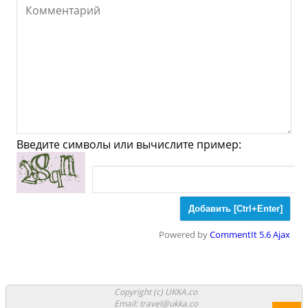
Мода
Одежда
Обувь
Ювелирные
Спорт
Спиртное
Ventania - Что посмотреть
и Куда сходить?
Введите символы или вычислите пример:
Музеи
Галлереи
Церкви
Синагоги
Мечети
Храмы
Парки
Powered by
CommentIt 5.6 Ajax
Ночные клубы
Казино
Боулинг
Аттракционы
Аквапарки
Copyright (c) UKKA.co
Email: travel@ukka.co