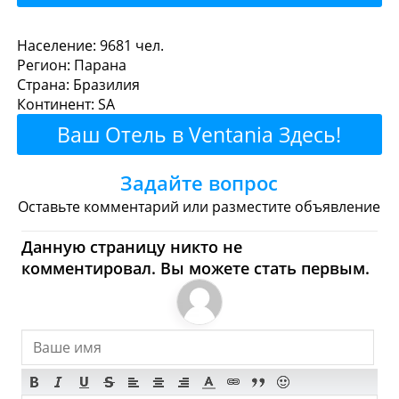
Ventania - Где поесть или
Население: 9681 чел.
Регион: Парана
перекусить?
Страна: Бразилия
Континент: SA
Рестораны
Кафе
Бары
Пиво
Ваш Отель в Ventania Здесь!
Булочные
Супермаркеты
Задайте вопрос
Торговые Центры
Оставьте комментарий или разместите объявление
Ventania - Где купить?
Данную страницу никто не
комментировал. Вы можете стать первым.
Магазины, Шоппинг
Продукты
Булочные
Супермаркеты
Торговые Центры