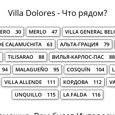
Villa Dolores - Что рядом?
VERO 30
MERLO 47
VILLA GENERAL BE
DE CALAMUCHITA 63
АЛЬТА-ГРАЦИЯ 79
TILISARAO 88
ВИЛЬЯ-КАРЛОС-ПАС 88
 94
MALAGUEÑO 95
COSQUÍN 104
L
VILLA ALLENDE 111
КОРДОВА 112
V
UNQUILLO 115
LA FALDA 116