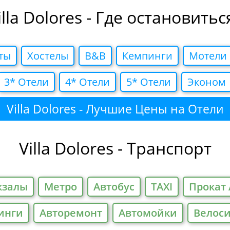
illa Dolores - Где остановитьс
ты
Хостелы
B&B
Кемпинги
Мотели
3* Отели
4* Отели
5* Отели
Эконом
Villa Dolores - Лучшие Цены на Отели
Villa Dolores - Транспорт
кзалы
Метро
Автобус
TAXI
Прокат 
инги
Авторемонт
Автомойки
Велос