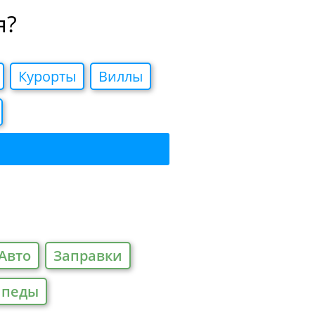
я?
Курорты
Виллы
Авто
Заправки
ипеды