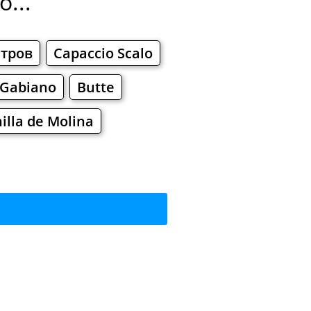
...
тров
Capaccio Scalo
Gabiano
Butte
nilla de Molina
кусить?
ы
Торговые Центры