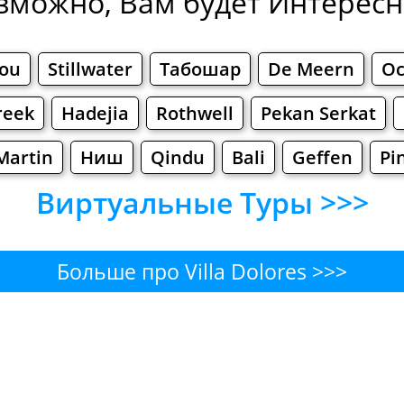
зможно, Вам будет Интересно
ou
Stillwater
Табошар
De Meern
Ос
reek
Hadejia
Rothwell
Pekan Serkat
Martin
Ниш
Qindu
Bali
Geffen
Pi
Виртуальные Туры >>>
Больше про Villa Dolores >>>
Dolores - Где поесть или пере
Бары
Пиво
Булочные
Супермаркет