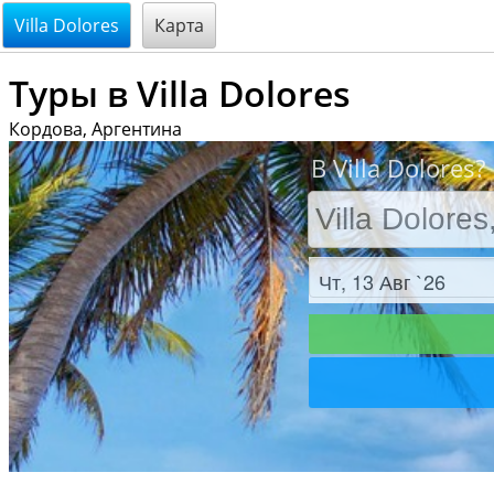
@endsectiom
Villa Dolores
Карта
Туры в Villa Dolores
Кордова, Аргентина
В Villa Dolores
Заезд