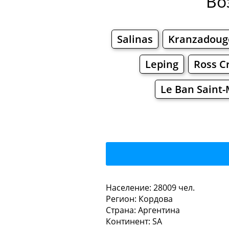
Во
Salinas
Kranzadoug
Leping
Ross C
Le Ban Saint-
Villa 
Население: 28009 чел.
Регион: Кордова
Рестораны
Кафе
Страна: Аргентина
Континент: SA