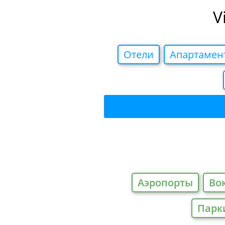
V
Отели
Апартамен
Аэропорты
Во
Парк