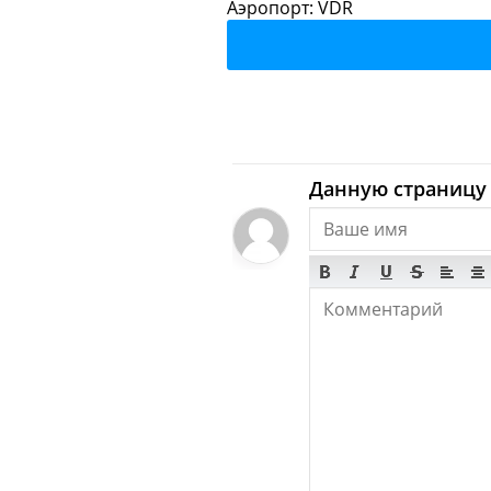
Villa Do
Аэропорт: VDR
Продукты
Було
Villa Do
Данную страницу 
Музеи
Гал
Ночные клубы
Vi
Красота
Парикм