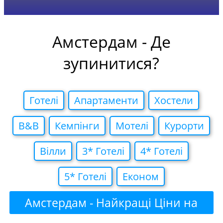
Амстердам - Де
зупинитися?
Готелi
Апартаменти
Хостели
B&B
Кемпiнги
Мотелi
Курорти
Вiлли
3* Готелi
4* Готелi
5* Готелi
Економ
Амстердам - Найкращі Ціни на