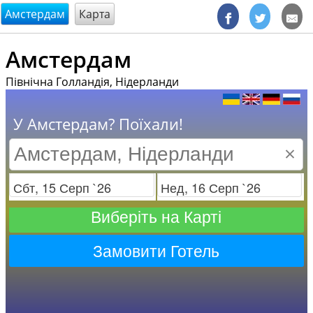
@endsectiom
Амстердам
Карта
Амстердам
Північна Голландія, Нідерланди
У Амстердам? Поїхали!
×
Заезд
Отъезд
Виберіть на Карті
Замовити Готель