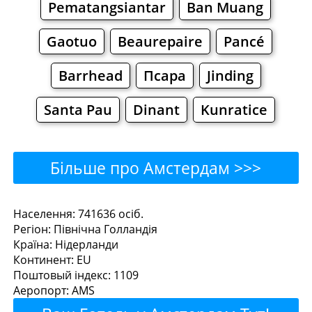
Pematangsiantar
Ban Muang
Gaotuo
Beaurepaire
Pancé
Barrhead
Псара
Jinding
Santa Pau
Dinant
Kunratice
Більше про Амстердам >>>
Амстердам - Де поїсти або
Населення: 741636 осiб.
Регiон: Північна Голландія
перекусити?
Країна: Нідерланди
Континент: EU
Ресторани
Кафе
Бари
Пиво
Поштовый iндекс: 1109
Аеропорт: AMS
Булочнi
Супермаркети