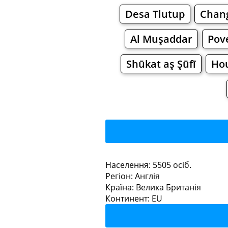
Desa Tlutup
Chan
Al Muşaddar
Pove
Shūkat aş Şūfī
Ho
Hol
Населення: 5505 осiб.
Регiон: Англія
Ресторани
Кафе
Країна: Велика Британія
Континент: EU
Holb