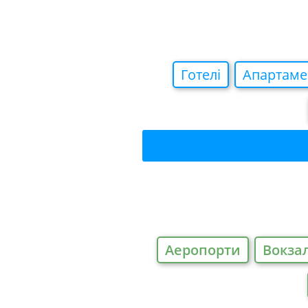
Готелi
Апартаме
Аеропорти
Вокза