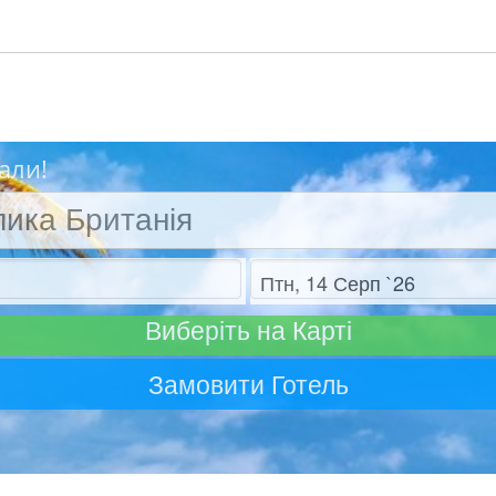
али!
Отъезд
Виберіть на Карті
Замовити Готель