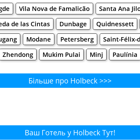
gde
Vila Nova de Famalicão
Santa Ana Jil
da de las Cintas
Dunbage
Quidnessett
ugang
Modane
Petersberg
Saint-Félix-
Zhendong
Mukim Pulai
Minj
Paulínia
Більше про Holbeck >>>
beck - Де поїсти або перекус
Бари
Пиво
Булочнi
Супермаркети
eck - Де купити? Магазини, Ш
Ваш Готель у Holbeck Тут!