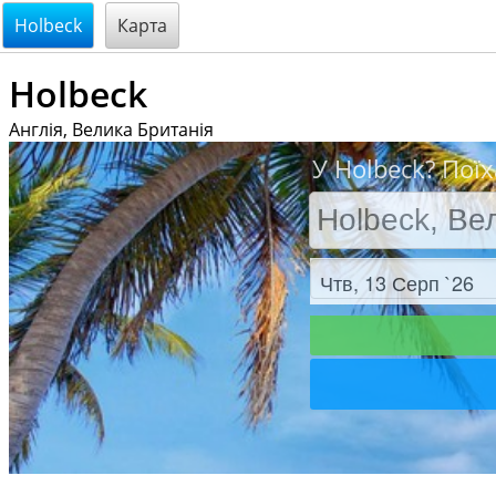
@endsectiom
Holbeck
Карта
Holbeck
Англія, Велика Британія
У Holbeck? Поїх
Заезд