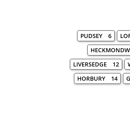
PUDSEY 6
LO
HECKMONDW
LIVERSEDGE 12
HORBURY 14
G