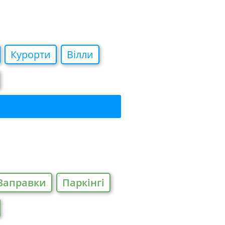
Курорти
Вiлли
Заправки
Паркiнгi