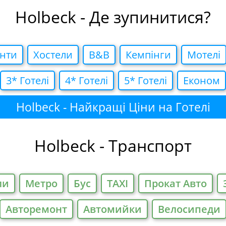
Holbeck - Де зупинитися?
нти
Хостели
B&B
Кемпiнги
Мотелi
3* Готелi
4* Готелi
5* Готелi
Економ
Holbeck - Найкращі Ціни на Готелі
Holbeck - Транспорт
ли
Метро
Бус
TAXI
Прокат Авто
Авторемонт
Автомийки
Велосипеди