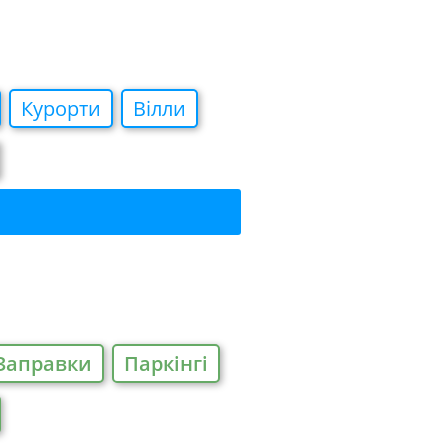
Курорти
Вiлли
Заправки
Паркiнгi