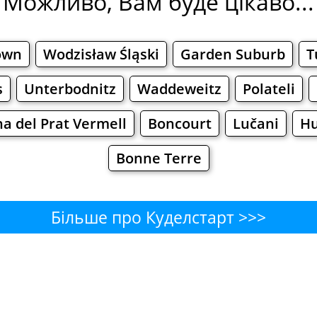
Можливо, Вам буде цікаво...
own
Wodzisław Śląski
Garden Suburb
T
s
Unterbodnitz
Waddeweitz
Polateli
na del Prat Vermell
Boncourt
Lučani
Hu
Bonne Terre
Більше про Куделстарт >>>
старт - Де поїсти або перек
Бари
Пиво
Булочнi
Супермаркети