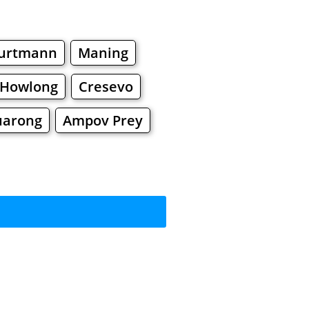
urtmann
Maning
Howlong
Cresevo
arong
Ampov Prey
усити?
Торгiвельнi Центри