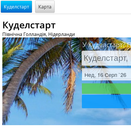
@endsectiom
Куделстарт
Карта
Куделстарт
Північна Голландія, Нідерланди
У Куделстарт? 
Заезд