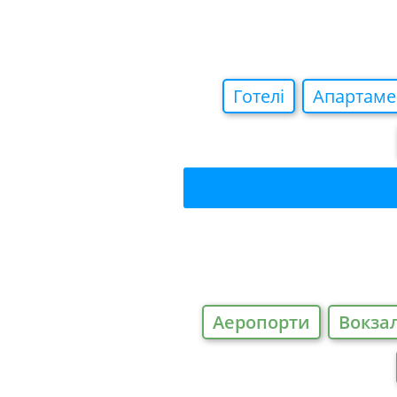
Готелi
Апартаме
Аеропорти
Вокза