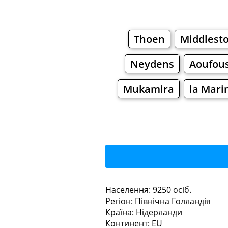
Thoen
Middlest
Neydens
Aoufou
Mukamira
la Mari
Кудел
Населення: 9250 осiб.
Регiон: Північна Голландія
Ресторани
Кафе
Країна: Нідерланди
Континент: EU