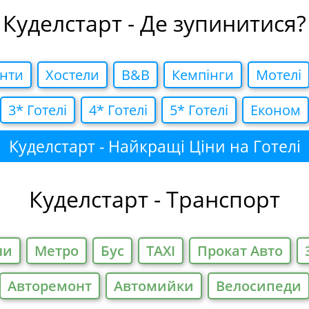
Куделстарт - Де зупинитися?
нти
Хостели
B&B
Кемпiнги
Мотелi
3* Готелi
4* Готелi
5* Готелi
Економ
Куделстарт - Найкращі Ціни на Готелі
Куделстарт - Транспорт
ли
Метро
Бус
TAXI
Прокат Авто
Авторемонт
Автомийки
Велосипеди