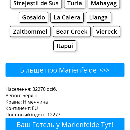
Strejeștii de Sus
Turia
Mahayag
Gosaldo
La Calera
Lianga
Zaltbommel
Bear Creek
Viereck
Itapuí
Більше про Marienfelde >>>
Marienfelde - Де поїсти
Населення: 32270 осiб.
Регiон: Берлін
або перекусити?
Країна: Німеччина
Континент: EU
Ресторани
Кафе
Бари
Пиво
Поштовый iндекс: 12277
Ваш Готель у Marienfelde Тут!
Булочнi
Супермаркети