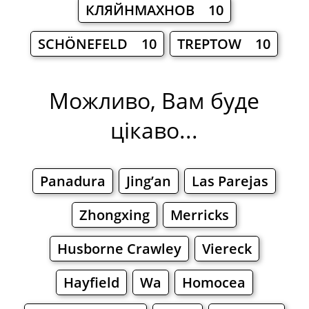
КЛЯЙНМАХНОВ 10
SCHÖNEFELD 10
TREPTOW 10
Можливо, Вам буде
цікаво...
Panadura
Jing’an
Las Parejas
Zhongxing
Merricks
Husborne Crawley
Viereck
Hayfield
Wa
Homocea