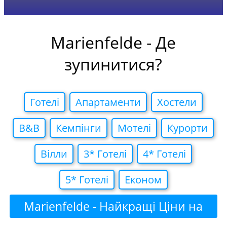
Marienfelde - Де
зупинитися?
Готелi
Апартаменти
Хостели
B&B
Кемпiнги
Мотелi
Курорти
Вiлли
3* Готелi
4* Готелi
5* Готелi
Економ
Marienfelde - Найкращі Ціни на