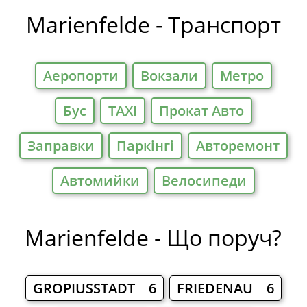
Готелі
Marienfelde - Транспорт
Аеропорти
Вокзали
Метро
Бус
TAXI
Прокат Авто
Заправки
Паркiнгi
Авторемонт
Автомийки
Велосипеди
Marienfelde - Що поруч?
GROPIUSSTADT 6
FRIEDENAU 6