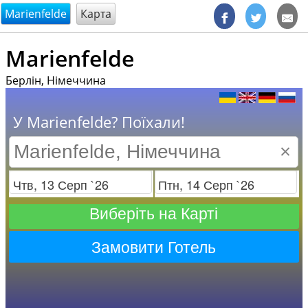
@endsectiom
Marienfelde
Карта
Marienfelde
Берлін, Німеччина
У Marienfelde? Поїхали!
×
Заезд
Отъезд
Виберіть на Карті
Замовити Готель