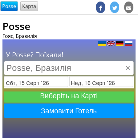
@endsectiom
Posse
Карта
Posse
Гояс, Бразилія
У Posse? Поїхали!
×
Заезд
Отъезд
Виберіть на Карті
Замовити Готель