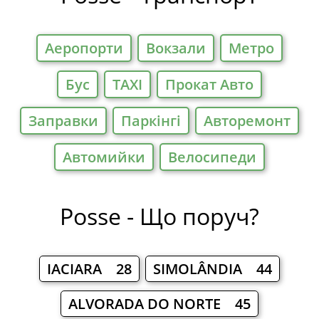
Аеропорти
Вокзали
Метро
Бус
TAXI
Прокат Авто
Заправки
Паркiнгi
Авторемонт
Автомийки
Велосипеди
Posse - Що поруч?
IACIARA 28
SIMOLÂNDIA 44
ALVORADA DO NORTE 45