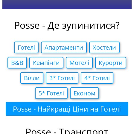
Posse - Де зупинитися?
Готелi
Апартаменти
Хостели
B&B
Кемпiнги
Мотелi
Курорти
Вiлли
3* Готелi
4* Готелi
5* Готелi
Економ
Posse - Найкращі Ціни на Готелі
Posse - Транспорт