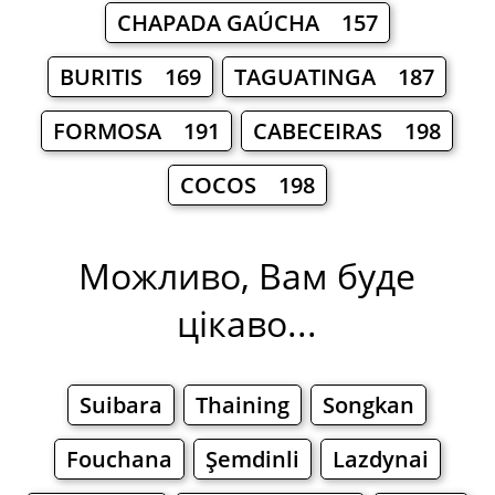
CHAPADA GAÚCHA 157
BURITIS 169
TAGUATINGA 187
FORMOSA 191
CABECEIRAS 198
COCOS 198
Можливо, Вам буде
цікаво...
Suibara
Thaining
Songkan
Fouchana
Şemdinli
Lazdynai