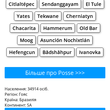
Citlaltépec
Sendanggayam
El Tule
Yates
Tekwane
Cherniatyn
Chacarita
Hammerum
Old Bar
Moog
Asunción Nochixtlán
Hefengcun
Bādshāhpur
Ivanovka
Більше про Posse >>>
Posse - Де поїсти або
Населення: 34914 осiб.
Регiон: Гояс
перекусити?
Країна: Бразилія
Континент: SA
Ресторани
Кафе
Бари
Пиво