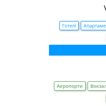
Готелi
Апартаме
Аеропорти
Вокза