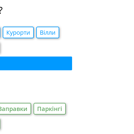
?
Курорти
Вiлли
Заправки
Паркiнгi