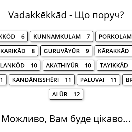
Vadakkēkkād - Що поруч?
KKŌD 6
KUNNAMKULAM 7
PORKOLA
KARIKĀD 8
GURUVĀYŪR 9
KĀRAKKĀD
ĀLANKŌD 10
AKATHIYŪR 10
TAYIKKĀD
1
KANDĀNISSHĒRI 11
PALUVAI 11
B
ALŪR 12
Можливо, Вам буде цікаво...