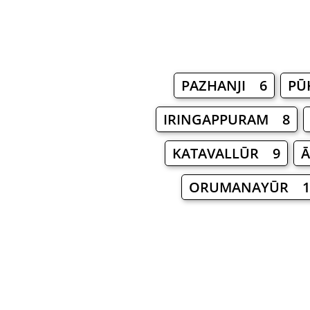
PAZHANJI 6
PŪ
IRINGAPPURAM 8
KATAVALLŪR 9
ORUMANAYŪR 1