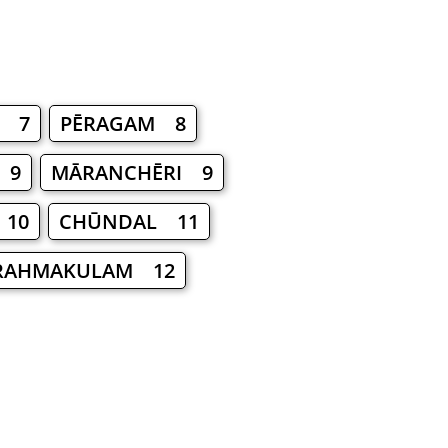
M 7
PĒRAGAM 8
 9
MĀRANCHĒRI 9
 10
CHŪNDAL 11
RAHMAKULAM 12