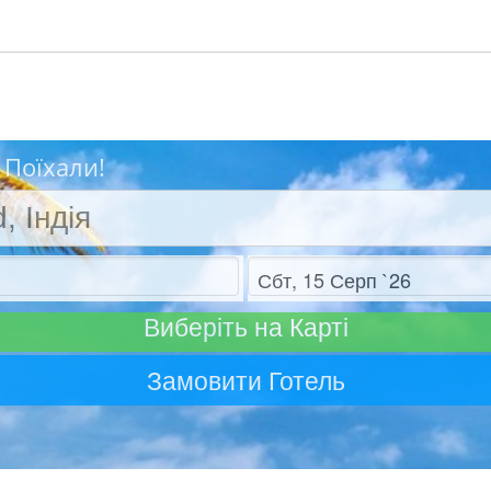
 Поїхали!
Отъезд
Виберіть на Карті
Замовити Готель