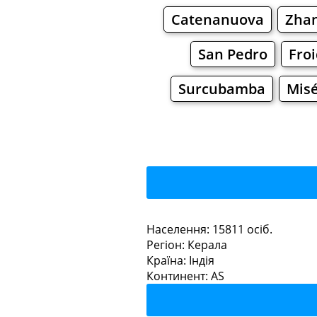
Catenanuova
Zha
San Pedro
Fro
Surcubamba
Misé
Vadak
Населення: 15811 осiб.
Регiон: Керала
Ресторани
Кафе
Країна: Індія
Континент: AS
Vadakkē