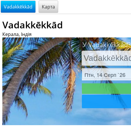
@endsectiom
Vadakkēkkād
Карта
Vadakkēkkād
Керала, Індія
У Vadakkēkkād?
Заезд