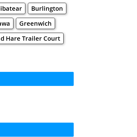
ibatear
Burlington
awa
Greenwich
d Hare Trailer Court
усити?
Торгiвельнi Центри
, Шопiнг