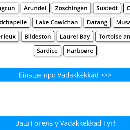
ngcun
Arundel
Zöschingen
Süstedt
C
idchapelle
Lake Cowichan
Datang
Mus
rieux
Bildeston
Laurel Bay
Tortoise an
Šardice
Harboøre
Більше про Vadakkēkkād >>>
kēkkād - Де поїсти або перек
Бари
Пиво
Булочнi
Супермаркети
kkād - Де купити? Магазини
Ваш Готель у Vadakkēkkād Тут!