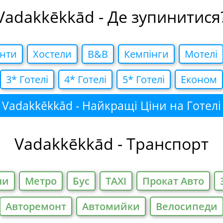
Vadakkēkkād - Де зупинитися
нти
Хостели
B&B
Кемпiнги
Мотелi
3* Готелi
4* Готелi
5* Готелi
Економ
Vadakkēkkād - Найкращі Ціни на Готелі
Vadakkēkkād - Транспорт
ли
Метро
Бус
TAXI
Прокат Авто
Авторемонт
Автомийки
Велосипеди